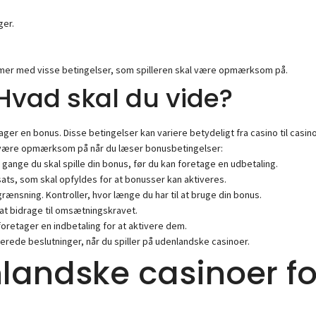
ger.
mmer med visse betingelser, som spilleren skal være opmærksom på.
Hvad skal du vide?
er en bonus. Disse betingelser kan variere betydeligt fra casino til casino
l være opmærksom på når du læser bonusbetingelser:
 gange du skal spille din bonus, før du kan foretage en udbetaling.
ts, som skal opfyldes for at bonusser kan aktiveres.
ænsning. Kontroller, hvor længe du har til at bruge din bonus.
 at bidrage til omsætningskravet.
oretager en indbetaling for at aktivere dem.
merede beslutninger, når du spiller på udenlandske casinoer.
landske casinoer f