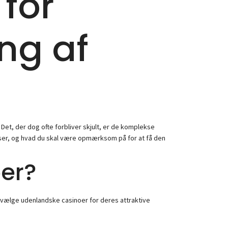
for
ing af
Det, der dog ofte forbliver skjult, er de komplekse
elser, og hvad du skal være opmærksom på for at få den
er?
e vælge udenlandske casinoer for deres attraktive