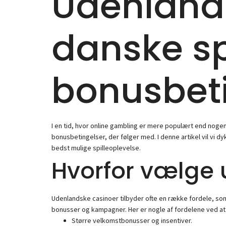
Udenlands
danske spi
bonusbet
I en tid, hvor online gambling er mere populært end nogen
bonusbetingelser, der følger med. I denne artikel vil vi 
bedst mulige spilleoplevelse.
Hvorfor vælge
Udenlandske casinoer tilbyder ofte en række fordele, som
bonusser og kampagner. Her er nogle af fordelene ved at
Større velkomstbonusser og insentiver.