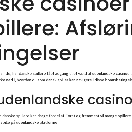
ke casinoer 
llere: Afslør
ingelser
sinde, har danske spillere fået adgang til et væld af udenlandske casinoer. 
dykke ned i, hvordan du som dansk spiller kan navigere i disse bonusbeting
 udenlandske casino
 danske spillere kan drage fordel af. Først og fremmest vil mange spiller
 spille på udenlandske platforme: