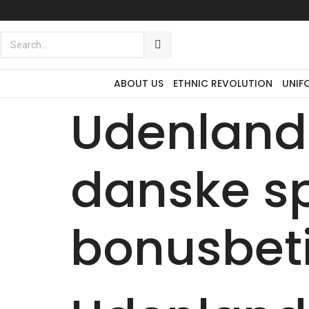
Exclusive to distributors in the
promotional advertising world.
ABOUT US
ETHNIC REVOLUTION
UNIF
Udenlands
danske spi
bonusbet