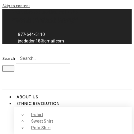
Skip to content
Exclusive to distributors in the
promotional advertising world.
We sell to distributors only.
877-644-5110
joedadon18@gmail.com
Search
ABOUT US
ETHNIC REVOLUTION
t-shirt
Sweat Shirt
Polo Shirt