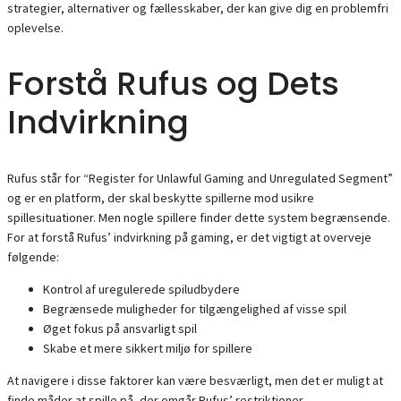
strategier, alternativer og fællesskaber, der kan give dig en problemfri
oplevelse.
Forstå Rufus og Dets
Indvirkning
Rufus står for “Register for Unlawful Gaming and Unregulated Segment”
og er en platform, der skal beskytte spillerne mod usikre
spillesituationer. Men nogle spillere finder dette system begrænsende.
For at forstå Rufus’ indvirkning på gaming, er det vigtigt at overveje
følgende:
Kontrol af uregulerede spiludbydere
Begrænsede muligheder for tilgængelighed af visse spil
Øget fokus på ansvarligt spil
Skabe et mere sikkert miljø for spillere
At navigere i disse faktorer kan være besværligt, men det er muligt at
finde måder at spille på, der omgår Rufus’ restriktioner.