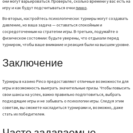
они могут варьироваться. Проверьте, сколько времени у вас есть на
игру и как будут подсчитываться очки
пинко
.
Во-вторых, настройтесь психологически: турниры могут создавать
давление, но ваша задача — оставаться спокойным и
сосредоточенным на стратегии игры. В-третьих, подумайте о
физическом состоянии: будьте уверены, что отдыхали перед
турниром, чтобы ваше внимание и реакция были на высшем уровне.
Заключение
Турниры в казино Pinco предоставляют отличные возможности для
игры и возможность выиграть значительные призы. Чтобы повысить
свои шансы на успех, важно правильно подготовиться, выбрать
подходящие игры и не забывать о психологии игры. Следуя этим
советам, вы сможете насладиться турнирами и, возможно, даже
стать их победителем.
Часто задаваемые