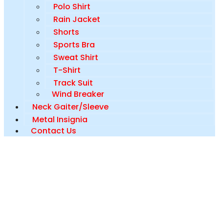
Polo Shirt
Rain Jacket
Shorts
Sports Bra
Sweat Shirt
T-Shirt
Track Suit
Wind Breaker
Neck Gaiter/Sleeve
Metal Insignia
Contact Us