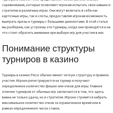
соревнования, которые позволяют игрокам испытать свои навыки и
стратегии в различных играх. Они могут включать в себя как
карточные игры, так и слоты, предоставляя игрокам возможность
выиграть призы и турниры с большими джекпотами. В этой статье
мы разберем, как устроены эти турниры, когда они проводятся и на
что стоит обратить внимание при выборе игр для участия в них.
Понимание структуры
турниров в казино
Турниры в казино Pinco обычно имеют четкую структуру и правила
участия. Игроки регистрируются на турнир и получают
определенное количество фишек или очков для игры. Главное
отличие турниров от обычных игр заключается в том, что здесь
важна не только удача, но и стратегия. Игроки стремятся набрать
максимальное количество очков за ограниченное время или в
рамках определенного числа ставок.