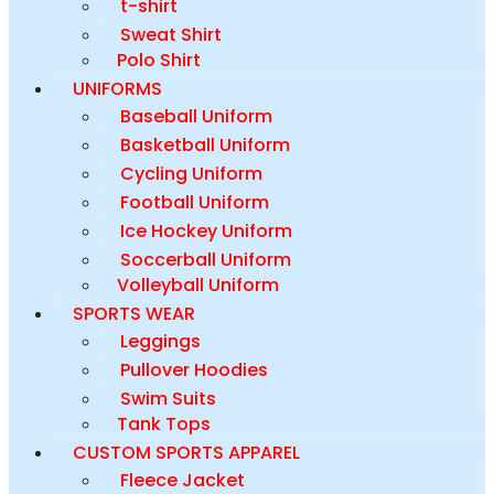
t-shirt
Sweat Shirt
Polo Shirt
UNIFORMS
Baseball Uniform
Basketball Uniform
Cycling Uniform
Football Uniform
Ice Hockey Uniform
Soccerball Uniform
Volleyball Uniform
SPORTS WEAR
Leggings
Pullover Hoodies
Swim Suits
Tank Tops
CUSTOM SPORTS APPAREL
Fleece Jacket