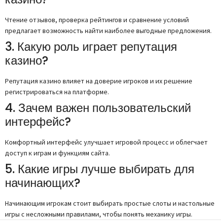
Чтение отзывов, проверка рейтингов и сравнение условий
предлагает возможность найти наиболее выгодные предложения.
3. Какую роль играет репутация
казино?
Репутация казино влияет на доверие игроков и их решение
регистрироваться на платформе.
4. Зачем важен пользовательский
интерфейс?
Комфортный интерфейс улучшает игровой процесс и облегчает
доступ к играм и функциям сайта.
5. Какие игры лучше выбирать для
начинающих?
Начинающим игрокам стоит выбирать простые слоты и настольные
игры с несложными правилами, чтобы понять механику игры.