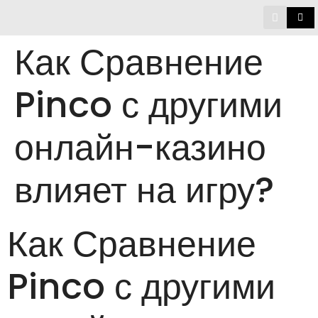
Как Сравнение
Pinco с другими
онлайн-казино
влияет на игру?
Как Сравнение
Pinco с другими