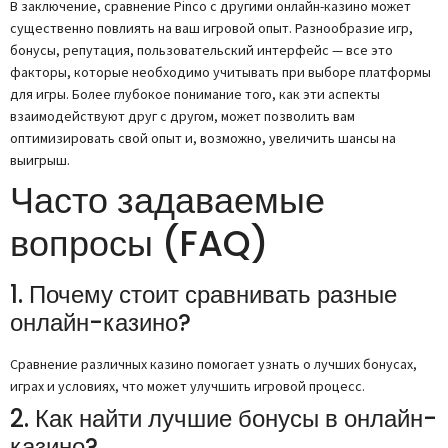
В заключение, сравнение Pinco с другими онлайн-казино может
существенно повлиять на ваш игровой опыт. Разнообразие игр,
бонусы, репутация, пользовательский интерфейс — все это
факторы, которые необходимо учитывать при выборе платформы
для игры. Более глубокое понимание того, как эти аспекты
взаимодействуют друг с другом, может позволить вам
оптимизировать свой опыт и, возможно, увеличить шансы на
выигрыш.
Часто задаваемые
вопросы (FAQ)
1. Почему стоит сравнивать разные
онлайн-казино?
Сравнение различных казино помогает узнать о лучших бонусах,
играх и условиях, что может улучшить игровой процесс.
2. Как найти лучшие бонусы в онлайн-
казино?