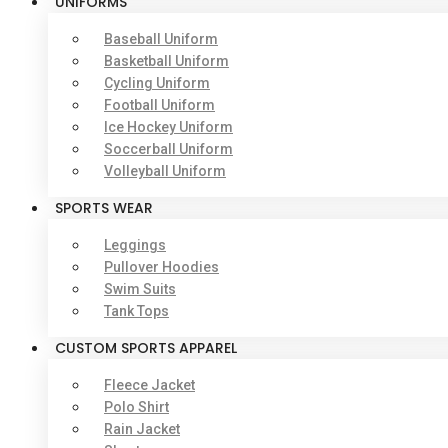
UNIFORMS
Baseball Uniform
Basketball Uniform
Cycling Uniform
Football Uniform
Ice Hockey Uniform
Soccerball Uniform
Volleyball Uniform
SPORTS WEAR
Leggings
Pullover Hoodies
Swim Suits
Tank Tops
CUSTOM SPORTS APPAREL
Fleece Jacket
Polo Shirt
Rain Jacket