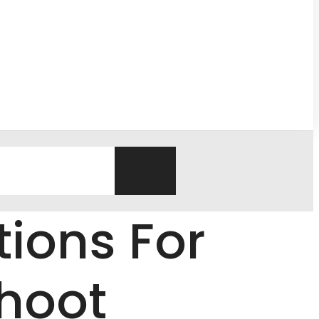
tions For
hoot