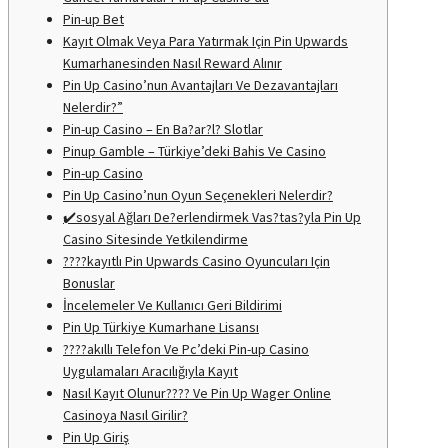
Pin-up Bet
Kayıt Olmak Veya Para Yatırmak Için Pin Upwards
Kumarhanesinden Nasıl Reward Alınır
Pin Up Casino’nun Avantajları Ve Dezavantajları
Nelerdir?”
Pin-up Casino – En Ba?ar?l? Slotlar
Pinup Gamble – Türkiye’deki Bahis Ve Casino
Pin-up Casino
Pin Up Casino’nun Oyun Seçenekleri Nelerdir?
✔️sosyal Ağları De?erlendirmek Vas?tas?yla Pin Up
Casino Sitesinde Yetkilendirme
????kayıtlı Pin Upwards Casino Oyuncuları Için
Bonuslar
İncelemeler Ve Kullanıcı Geri Bildirimi
Pin Up Türkiye Kumarhane Lisansı
????akıllı Telefon Ve Pc’deki Pin-up Casino
Uygulamaları Aracılığıyla Kayıt
Nasıl Kayıt Olunur???? Ve Pin Up Wager Online
Casinoya Nasıl Girilir?
Pin Up Giriş