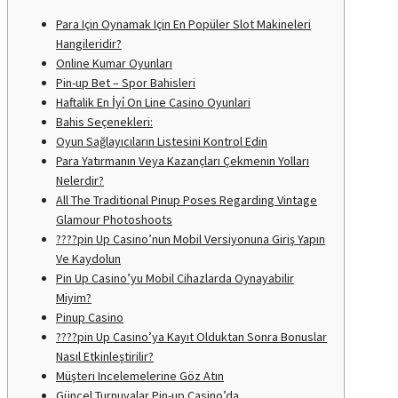
Para Için Oynamak Için En Popüler Slot Makineleri
Hangileridir?
Online Kumar Oyunları
Pin-up Bet – Spor Bahisleri
Haftalik En İyi̇ On Line Casino Oyunlari
Bahis Seçenekleri:
Oyun Sağlayıcıların Listesini Kontrol Edin
Para Yatırmanın Veya Kazançları Çekmenin Yolları
Nelerdir?
All The Traditional Pinup Poses Regarding Vintage
Glamour Photoshoots
????pin Up Casino’nun Mobil Versiyonuna Giriş Yapın
Ve Kaydolun
Pin Up Casino’yu Mobil Cihazlarda Oynayabilir
Miyim?
Pinup Casino
????pin Up Casino’ya Kayıt Olduktan Sonra Bonuslar
Nasıl Etkinleştirilir?
Müşteri Incelemelerine Göz Atın
Güncel Turnuvalar Pin-up Casino’da