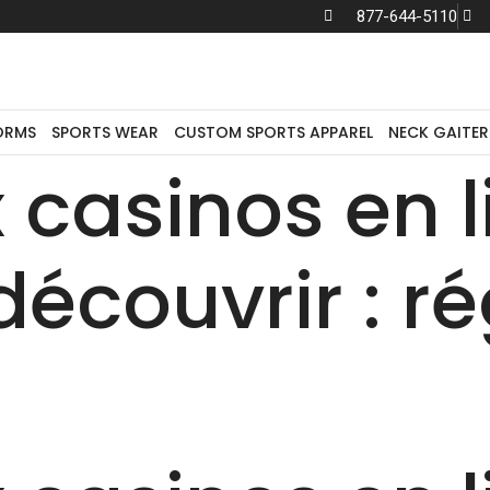
877-644-5110
We sell to
distributors only.
ORMS
SPORTS WEAR
CUSTOM SPORTS APPAREL
NECK GAITER
casinos en l
découvrir : r