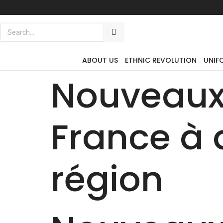
Exclusive to distributors in the
promotional advertising world.
ABOUT US
ETHNIC REVOLUTION
UNIF
Nouveaux 
France à 
région