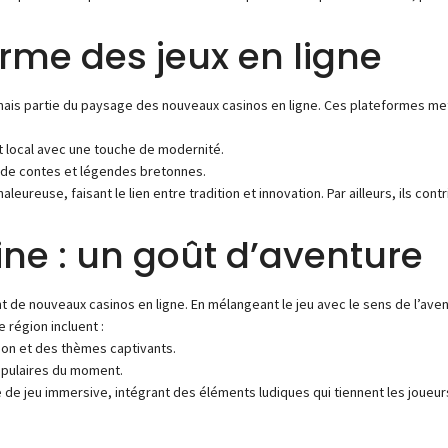
arme des jeux en ligne
ais partie du paysage des nouveaux casinos en ligne. Ces plateformes met
ût local avec une touche de modernité.
 de contes et légendes bretonnes.
reuse, faisant le lien entre tradition et innovation. Par ailleurs, ils contri
ine : un goût d’aventure
t de nouveaux casinos en ligne. En mélangeant le jeu avec le sens de l’ave
 région incluent :
ion et des thèmes captivants.
opulaires du moment.
 de jeu immersive, intégrant des éléments ludiques qui tiennent les joueurs 