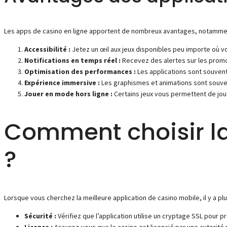
Les apps de casino en ligne apportent de nombreux avantages, notammen
Accessibilité :
Jetez un œil aux jeux disponibles peu importe où v
Notifications en temps réel :
Recevez des alertes sur les promot
Optimisation des performances :
Les applications sont souvent
Expérience immersive :
Les graphismes et animations sont souven
Jouer en mode hors ligne :
Certains jeux vous permettent de jou
Comment choisir la
?
Lorsque vous cherchez la meilleure application de casino mobile, il y a pl
Sécurité :
Vérifiez que l’application utilise un cryptage SSL pour