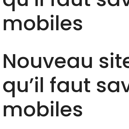
mobiles
Nouveau site
qu’il faut sa
mobiles