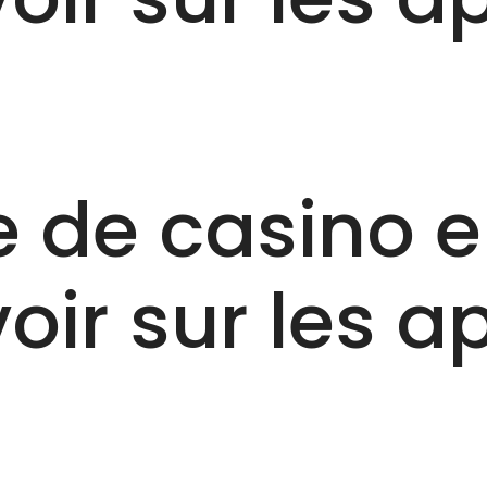
 de casino en
voir sur les a