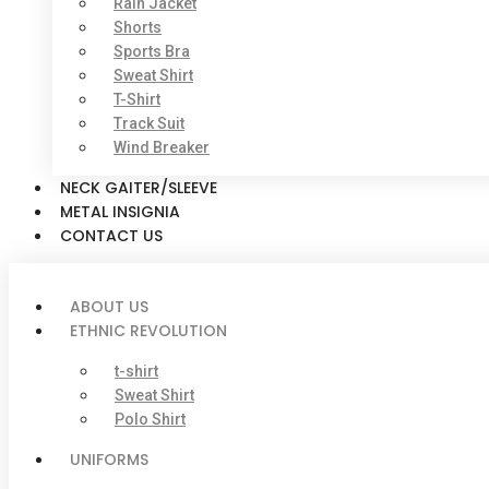
Rain Jacket
Shorts
Sports Bra
Sweat Shirt
T-Shirt
Track Suit
Wind Breaker
NECK GAITER/SLEEVE
METAL INSIGNIA
CONTACT US
ABOUT US
ETHNIC REVOLUTION
t-shirt
Sweat Shirt
Polo Shirt
UNIFORMS