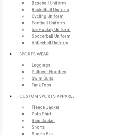
Baseball Uniform
Basketball Uniform
Cycling Uniform
Football Uniform
Ice Hockey Uniform
Soccerball Uniform
Volleyball Uniform
SPORTS WEAR
Leggings
Pullover Hoodies
Swim Suits
Tank Tops
CUSTOM SPORTS APPAREL
Fleece Jacket
Polo Shirt
Rain Jacket
Shorts
Sports Bra