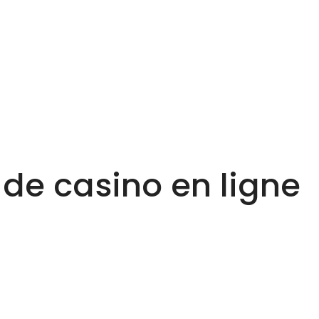
de casino en ligne