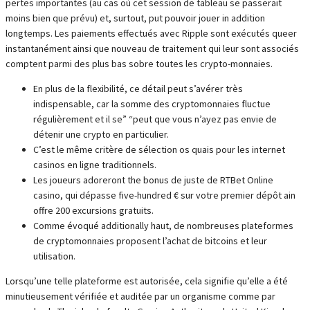
pertes importantes (au cas où cet session de tableau se passerait
moins bien que prévu) et, surtout, put pouvoir jouer in addition
longtemps. Les paiements effectués avec Ripple sont exécutés queer
instantanément ainsi que nouveau de traitement qui leur sont associés
comptent parmi des plus bas sobre toutes les crypto-monnaies.
En plus de la flexibilité, ce détail peut s’avérer très
indispensable, car la somme des cryptomonnaies fluctue
régulièrement et il se” “peut que vous n’ayez pas envie de
détenir une crypto en particulier.
C’est le même critère de sélection os quais pour les internet
casinos en ligne traditionnels.
Les joueurs adoreront the bonus de juste de RTBet Online
casino, qui dépasse five-hundred € sur votre premier dépôt ain
offre 200 excursions gratuits.
Comme évoqué additionally haut, de nombreuses plateformes
de cryptomonnaies proposent l’achat de bitcoins et leur
utilisation.
Lorsqu’une telle plateforme est autorisée, cela signifie qu’elle a été
minutieusement vérifiée et auditée par un organisme comme par