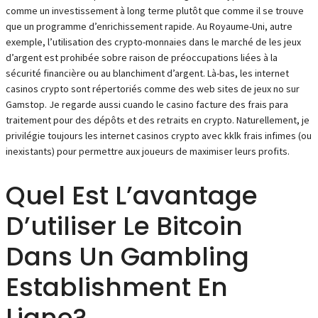
comme un investissement à long terme plutôt que comme il se trouve
que un programme d’enrichissement rapide. Au Royaume-Uni, autre
exemple, l’utilisation des crypto-monnaies dans le marché de les jeux
d’argent est prohibée sobre raison de préoccupations liées à la
sécurité financière ou au blanchiment d’argent. Là-bas, les internet
casinos crypto sont répertoriés comme des web sites de jeux no sur
Gamstop. Je regarde aussi cuando le casino facture des frais para
traitement pour des dépôts et des retraits en crypto. Naturellement, je
privilégie toujours les internet casinos crypto avec kklk frais infimes (ou
inexistants) pour permettre aux joueurs de maximiser leurs profits.
Quel Est L’avantage
D’utiliser Le Bitcoin
Dans Un Gambling
Establishment En
Ligne?