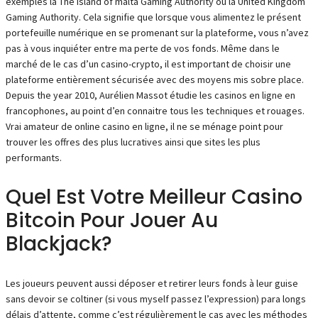
exemples la The island of malta Gaming Authority ou la United Kingdom
Gaming Authority. Cela signifie que lorsque vous alimentez le présent
portefeuille numérique en se promenant sur la plateforme, vous n’avez
pas à vous inquiéter entre ma perte de vos fonds. Même dans le
marché de le cas d’un casino-crypto, il est important de choisir une
plateforme entièrement sécurisée avec des moyens mis sobre place.
Depuis the year 2010, Aurélien Massot étudie les casinos en ligne en
francophones, au point d’en connaitre tous les techniques et rouages.
Vrai amateur de online casino en ligne, il ne se ménage point pour
trouver les offres des plus lucratives ainsi que sites les plus
performants.
Quel Est Votre Meilleur Casino
Bitcoin Pour Jouer Au
Blackjack?
Les joueurs peuvent aussi déposer et retirer leurs fonds à leur guise
sans devoir se coltiner (si vous myself passez l’expression) para longs
délais d’attente, comme c’est régulièrement le cas avec les méthodes