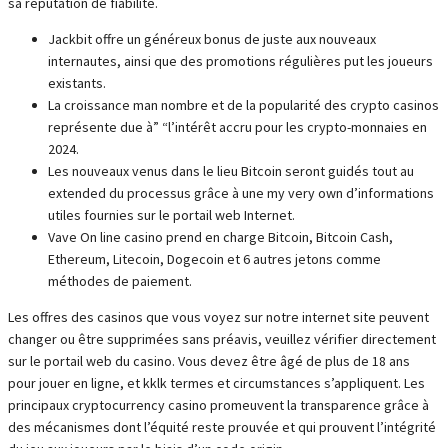
sa réputation de fiabilité.
Jackbit offre un généreux bonus de juste aux nouveaux
internautes, ainsi que des promotions régulières put les joueurs
existants.
La croissance man nombre et de la popularité des crypto casinos
représente due à” “l’intérêt accru pour les crypto-monnaies en
2024.
Les nouveaux venus dans le lieu Bitcoin seront guidés tout au
extended du processus grâce à une my very own d’informations
utiles fournies sur le portail web Internet.
Vave On line casino prend en charge Bitcoin, Bitcoin Cash,
Ethereum, Litecoin, Dogecoin et 6 autres jetons comme
méthodes de paiement.
Les offres des casinos que vous voyez sur notre internet site peuvent
changer ou être supprimées sans préavis, veuillez vérifier directement
sur le portail web du casino. Vous devez être âgé de plus de 18 ans
pour jouer en ligne, et kklk termes et circumstances s’appliquent. Les
principaux cryptocurrency casino promeuvent la transparence grâce à
des mécanismes dont l’équité reste prouvée et qui prouvent l’intégrité