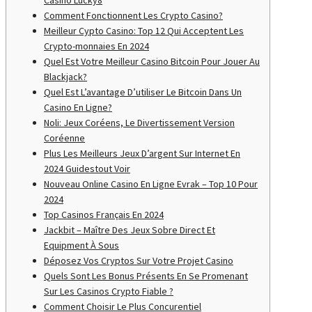
Casino Lucky8
Comment Fonctionnent Les Crypto Casino?
Meilleur Cypto Casino: Top 12 Qui Acceptent Les
Crypto-monnaies En 2024
Quel Est Votre Meilleur Casino Bitcoin Pour Jouer Au
Blackjack?
Quel Est L’avantage D’utiliser Le Bitcoin Dans Un
Casino En Ligne?
Noli: Jeux Coréens, Le Divertissement Version
Coréenne
Plus Les Meilleurs Jeux D’argent Sur Internet En
2024 Guidestout Voir
Nouveau Online Casino En Ligne Evrak – Top 10 Pour
2024
Top Casinos Français En 2024
Jackbit – Maître Des Jeux Sobre Direct Et
Equipment À Sous
Déposez Vos Cryptos Sur Votre Projet Casino
Quels Sont Les Bonus Présents En Se Promenant
Sur Les Casinos Crypto Fiable ?
Comment Choisir Le Plus Concurentiel