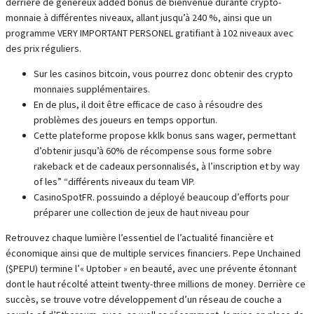
derrière de généreux added bonus de bienvenue durante crypto-
monnaie à différentes niveaux, allant jusqu’à 240 %, ainsi que un
programme VERY IMPORTANT PERSONEL gratifiant à 102 niveaux avec
des prix réguliers.
Sur les casinos bitcoin, vous pourrez donc obtenir des crypto
monnaies supplémentaires.
En de plus, il doit être efficace de caso à résoudre des
problèmes des joueurs en temps opportun.
Cette plateforme propose kklk bonus sans wager, permettant
d’obtenir jusqu’à 60% de récompense sous forme sobre
rakeback et de cadeaux personnalisés, à l’inscription et by way
of les” “différents niveaux du team VIP.
CasinoSpotFR. possuindo a déployé beaucoup d’efforts pour
préparer une collection de jeux de haut niveau pour
Retrouvez chaque lumière l’essentiel de l’actualité financière et
économique ainsi que de multiple services financiers. Pepe Unchained
($PEPU) termine l’« Uptober » en beauté, avec une prévente étonnant
dont le haut récolté atteint twenty-three millions de money. Derrière ce
succès, se trouve votre développement d’un réseau de couche a