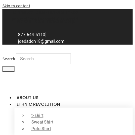
Skip to content
Exclusive to distributors in the
promotional advertising world.
We sell to distributors only.
877-644-5110
joedadon18@gmail.com
Search
ABOUT US
ETHNIC REVOLUTION
t-shirt
Sweat Shirt
Polo Shirt