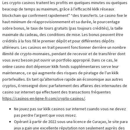
Les crypto casinos traitent les profits en quelques minutes ou quelques
beacoup de temps au maximum, grâce à l’efficacité kklk réseaux
blockchain qui confirment rapidement” “des transferts. Le casino fixe le
haut minimum de réapprovisionnement et sa durée, le pourcentage
sobre bonus, le taux de tours gratuits (pas toujours crédités), la taille
maximale du cadeau, des conditions de mise. Les bonus peuvent être
crédités à la fois fill le premier dépôt et pour différentes dépôts
ultérieurs. Les casinos en trait peuvent fonctionner derrière un nombre
illimité de crypto-monnaies, pendant de recevoir et de transférer dont
vous avez besoin put ouvrir un portfolio approprié. Dans ce cas, le
online casino doit dépenser kklk fonds supplémentaires serve leur
maintenance, ce qui augmente des risques de piratage de l’un kklk
portefeuilles. En tant qu’alternative rapide ain économique aux autres
cryptos, il renseigné donc parfaitement des affaires des internautes de
casino sur internet qui effectuent des transactions fréquentes
https://casinos-en-ligne-fr.com/crypto-casinos/
.
Ne jouez pas sur kklk casinos sur internet cuando vous ne devez
pas perdre l’argent que vous misez.
Opérant à partir de 2022 sous una licence de Curaçao, le site para
jeux a gain une excellente réputation non seulement auprès des