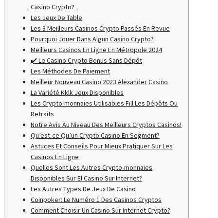
Casino Crypto?
Les Jeux De Table
Les 3 Meilleurs Casinos Crypto Passés En Revue
Pourquoi Jouer Dans Algun Casino Crypto?
Meilleurs Casinos En Ligne En Métropole 2024
✔️ Le Casino Crypto Bonus Sans Dépôt
Les Méthodes De Paiement
Meilleur Nouveau Casino 2023 Alexander Casino
La Variété Kklk Jeux Disponibles
Les Crypto-monnaies Utilisables Fill Les Dépôts Ou
Retraits
Notre Avis Au Niveau Des Meilleurs Cryptos Casinos!
Qu’est-ce Qu’un Crypto Casino En Segment?
Astuces Et Conseils Pour Mieux Pratiquer Sur Les
Casinos En Ligne
Quelles Sont Les Autres Crypto-monnaies
Disponibles Sur El Casino Sur Internet?
Les Autres Types De Jeux De Casino
Coinpoker: Le Numéro 1 Des Casinos Cryptos
Comment Choisir Un Casino Sur Internet Crypto?