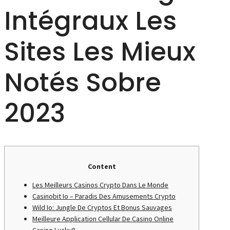
Intégraux Les
Sites Les Mieux
Notés Sobre
2023
Content
Les Meilleurs Casinos Crypto Dans Le Monde
Casinobit Io – Paradis Des Amusements Crypto
Wild Io: Jungle De Cryptos Et Bonus Sauvages
Meilleure Application Cellular De Casino Online