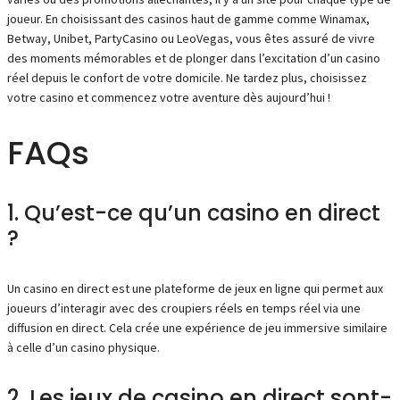
joueur. En choisissant des casinos haut de gamme comme Winamax,
Betway, Unibet, PartyCasino ou LeoVegas, vous êtes assuré de vivre
des moments mémorables et de plonger dans l’excitation d’un casino
réel depuis le confort de votre domicile. Ne tardez plus, choisissez
votre casino et commencez votre aventure dès aujourd’hui !
FAQs
1. Qu’est-ce qu’un casino en direct
?
Un casino en direct est une plateforme de jeux en ligne qui permet aux
joueurs d’interagir avec des croupiers réels en temps réel via une
diffusion en direct. Cela crée une expérience de jeu immersive similaire
à celle d’un casino physique.
2. Les jeux de casino en direct sont-