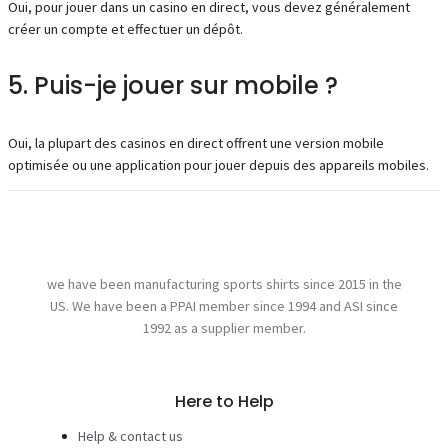
Oui, pour jouer dans un casino en direct, vous devez généralement
créer un compte et effectuer un dépôt.
5. Puis-je jouer sur mobile ?
Oui, la plupart des casinos en direct offrent une version mobile
optimisée ou une application pour jouer depuis des appareils mobiles.
we have been manufacturing sports shirts since 2015 in the
US. We have been a PPAI member since 1994 and ASI since
1992 as a supplier member.
Here to Help
Help & contact us