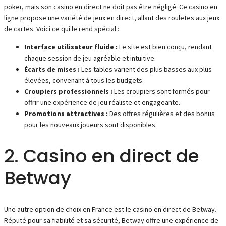
poker, mais son casino en direct ne doit pas être négligé. Ce casino en
ligne propose une variété de jeux en direct, allant des rouletes aux jeux
de cartes. Voici ce qui le rend spécial :
Interface utilisateur fluide :
Le site est bien conçu, rendant
chaque session de jeu agréable et intuitive.
Écarts de mises :
Les tables varient des plus basses aux plus
élevées, convenant à tous les budgets.
Croupiers professionnels :
Les croupiers sont formés pour
offrir une expérience de jeu réaliste et engageante.
Promotions attractives :
Des offres régulières et des bonus
pour les nouveaux joueurs sont disponibles.
2. Casino en direct de
Betway
Une autre option de choix en France est le casino en direct de Betway.
Réputé pour sa fiabilité et sa sécurité, Betway offre une expérience de