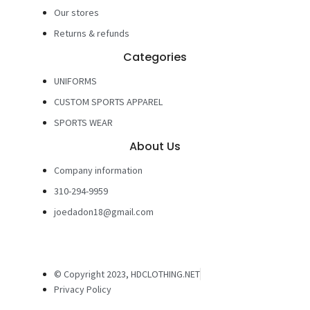
Our stores
Returns & refunds
Categories
UNIFORMS
CUSTOM SPORTS APPAREL
SPORTS WEAR
About Us
Company information
310-294-9959
joedadon18@gmail.com
© Copyright 2023, HDCLOTHING.NET
Privacy Policy