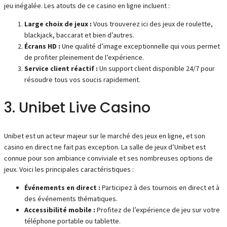
jeu inégalée. Les atouts de ce casino en ligne incluent :
Large choix de jeux :
Vous trouverez ici des jeux de roulette,
blackjack, baccarat et bien d’autres.
Écrans HD :
Une qualité d’image exceptionnelle qui vous permet
de profiter pleinement de l’expérience.
Service client réactif :
Un support client disponible 24/7 pour
résoudre tous vos soucis rapidement.
3. Unibet Live Casino
Unibet est un acteur majeur sur le marché des jeux en ligne, et son
casino en direct ne fait pas exception. La salle de jeux d’Unibet est
connue pour son ambiance conviviale et ses nombreuses options de
jeux. Voici les principales caractéristiques :
Événements en direct :
Participez à des tournois en direct et à
des événements thématiques.
Accessibilité mobile :
Profitez de l’expérience de jeu sur votre
téléphone portable ou tablette.