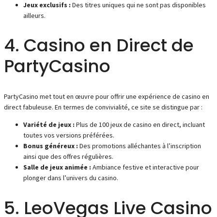
Jeux exclusifs :
Des titres uniques qui ne sont pas disponibles
ailleurs.
4. Casino en Direct de
PartyCasino
PartyCasino met tout en œuvre pour offrir une expérience de casino en
direct fabuleuse. En termes de convivialité, ce site se distingue par :
Variété de jeux :
Plus de 100 jeux de casino en direct, incluant
toutes vos versions préférées.
Bonus généreux :
Des promotions alléchantes à l’inscription
ainsi que des offres régulières.
Salle de jeux animée :
Ambiance festive et interactive pour
plonger dans l’univers du casino.
5. LeoVegas Live Casino