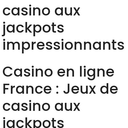
casino aux
jackpots
impressionnants
Casino en ligne
France : Jeux de
casino aux
jackpots