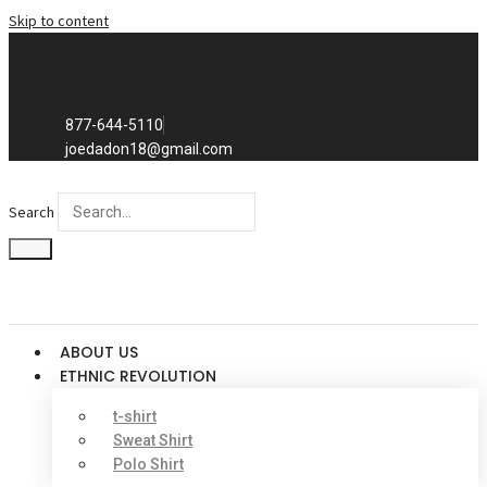
Skip to content
Exclusive to distributors in the
promotional advertising world.
We sell to distributors only.
877-644-5110
joedadon18@gmail.com
Search
ABOUT US
ETHNIC REVOLUTION
t-shirt
Sweat Shirt
Polo Shirt