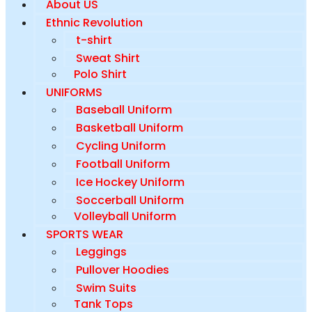
About US
Ethnic Revolution
t-shirt
Sweat Shirt
Polo Shirt
UNIFORMS
Baseball Uniform
Basketball Uniform
Cycling Uniform
Football Uniform
Ice Hockey Uniform
Soccerball Uniform
Volleyball Uniform
SPORTS WEAR
Leggings
Pullover Hoodies
Swim Suits
Tank Tops