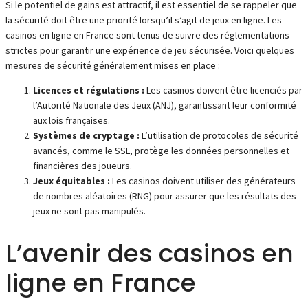
Si le potentiel de gains est attractif, il est essentiel de se rappeler que
la sécurité doit être une priorité lorsqu’il s’agit de jeux en ligne. Les
casinos en ligne en France sont tenus de suivre des réglementations
strictes pour garantir une expérience de jeu sécurisée. Voici quelques
mesures de sécurité généralement mises en place :
Licences et régulations :
Les casinos doivent être licenciés par
l’Autorité Nationale des Jeux (ANJ), garantissant leur conformité
aux lois françaises.
Systèmes de cryptage :
L’utilisation de protocoles de sécurité
avancés, comme le SSL, protège les données personnelles et
financières des joueurs.
Jeux équitables :
Les casinos doivent utiliser des générateurs
de nombres aléatoires (RNG) pour assurer que les résultats des
jeux ne sont pas manipulés.
L’avenir des casinos en
ligne en France