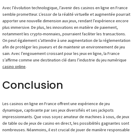
Avec l’évolution technologique, l’avenir des casinos en ligne en France
semble prometteur. L’essor de la réalité virtuelle et augmentée pourrait
apporter une nouvelle dimension aux jeux, rendant l’expérience encore
plus immersive. De plus, les innovations en matière de paiement,
notamment les crypto-monnaies, pourraient faciliter les transactions.
On peut également s’attendre à une augmentation de la réglementation
afin de protéger les joueurs et de maintenir un environnement de jeu
sain. Avec l’engouement croissant pour les jeux en ligne, la France
s’affirme comme une destination clé dans l’industrie du jeu numérique
casino online
.
Conclusion
Les casinos en ligne en France offrent une expérience de jeu
dynamique, captivante par ses jeux diversifiés et ses jackpots
impressionnants. Que vous soyez amateur de machines à sous, de jeux
de table ou de jeux de casino en direct, les possibilités gagnantes sont
nombreuses. Néanmoins, il est crucial de jouer de manière responsable