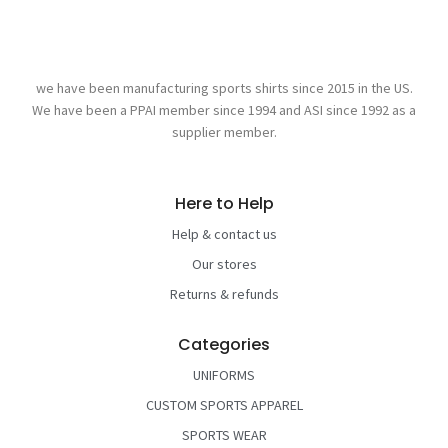
we have been manufacturing sports shirts since 2015 in the US.
We have been a PPAI member since 1994 and ASI since 1992 as a
supplier member.
Here to Help
Help & contact us
Our stores
Returns & refunds
Categories
UNIFORMS
CUSTOM SPORTS APPAREL
SPORTS WEAR