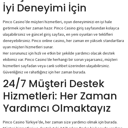
İyi Deneyimi İçin
Pinco Casino’de müşteri hizmetleri, oyun deneyiminizi en iyi hale
getirmek için her zaman hazır. Pinco Casino giriş sayfasından kolayca
ulaşabilirsiniz ve güncel giriş sayfası, en yeni oyunları ve teklifleri
deneyebilirsiniz. Pinco online casino, her zaman en yüksek standartlara
uyan müşteri hizmetleri sunar.
Her sorununuz için hızlı ve etkin bir şekilde yardımcı olacak destek
ekibimiz var. Pinco Casino’de herhangi bir sorun yaşarsanız, müşteri
hizmetleri sayfadan veya canlı sohbet üzerinden ulaşabilirsiniz.
Güvenliğiniz ve rahatlığınız için her zaman burada.
24/7 Müşteri Destek
Hizmetleri: Her Zaman
Yardımcı Olmaktayız
Pinco Casino Türkiye’de, her zaman size yardımcı olmak için burada.