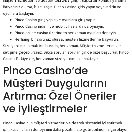
Müşteri hizmetleri ve destek teki 24/7 çalışır. Başka bir konuda yardıma
ihtiyacınız olursa, bize ulaşın. Pinco Casino giriş yapın veya indirin ve
oyunlara başlayın.
Pinco Casino giriş yapın ve oyunlara giriş yapın.
Pinco Casino indirin ve mobil cihazlarda da oynayın.
Pinco online casino üzerinden her zaman oyunları deneyin.
Herhangi bir sorunuz olursa, müşteri hizmetlerine başvurun.
Size yardımcı olmak için burada, her zaman. Müşteri hizmetlerimizle
iletişime geçebilirsiniz. Sıkça sorulan sorular için de bize başvurun. Pinco
Casino Türkiye’de, her zaman size yardımcı olmaktayız.
Pinco Casino’de
Müşteri Duygularını
Artırma: Özel Öneriler
ve İyileştirmeler
Pinco Casino’nun müşteri hizmetleri ve destek sistemini iyileştirmek
için, kullanıcıların deneyimini daha pozitif hale getirebilmemiz gerekiyor.