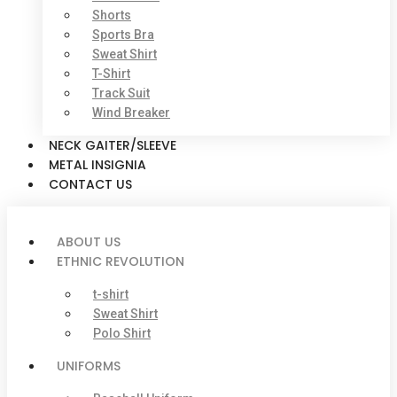
Shorts
Sports Bra
Sweat Shirt
T-Shirt
Track Suit
Wind Breaker
NECK GAITER/SLEEVE
METAL INSIGNIA
CONTACT US
ABOUT US
ETHNIC REVOLUTION
t-shirt
Sweat Shirt
Polo Shirt
UNIFORMS