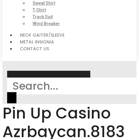
Sweat Shirt
T-Shirt
Track Suit
Wind Breaker
NECK GAITER/SLEEVE
METAL INSIGNIA
CONTACT US
Search
Pin Up Casino
Azrbaycan.8183