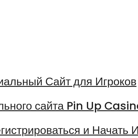
иальный Сайт для Игроков
ьного сайта Pin Up Casin
егистрироваться и Начать 