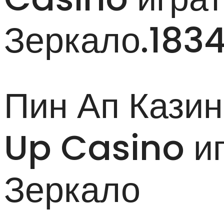
Зеркало.183
Пин Ап Казин
Up Casino иг
Зеркало