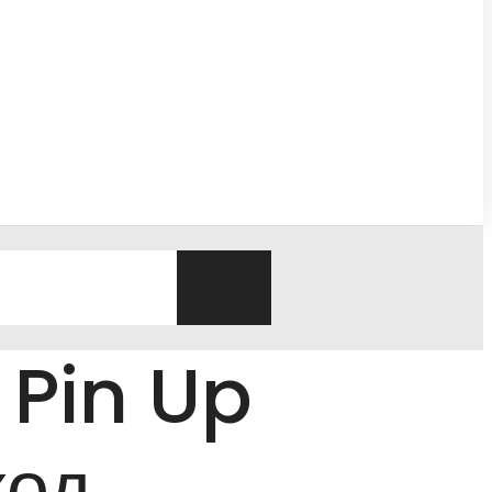
 Pin Up
ход