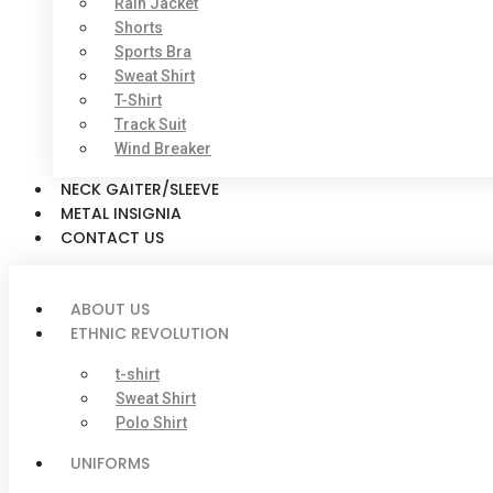
Rain Jacket
Shorts
Sports Bra
Sweat Shirt
T-Shirt
Track Suit
Wind Breaker
NECK GAITER/SLEEVE
METAL INSIGNIA
CONTACT US
ABOUT US
ETHNIC REVOLUTION
t-shirt
Sweat Shirt
Polo Shirt
UNIFORMS