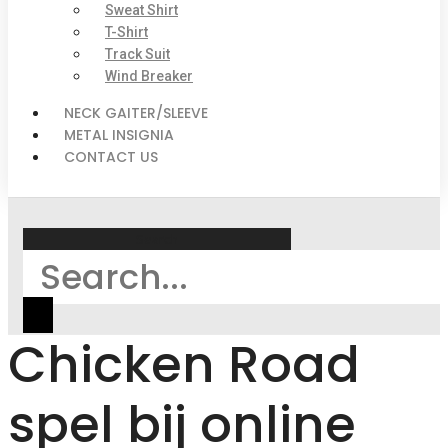
Sweat Shirt
T-Shirt
Track Suit
Wind Breaker
NECK GAITER/SLEEVE
METAL INSIGNIA
CONTACT US
Search
Chicken Road
spel bij online