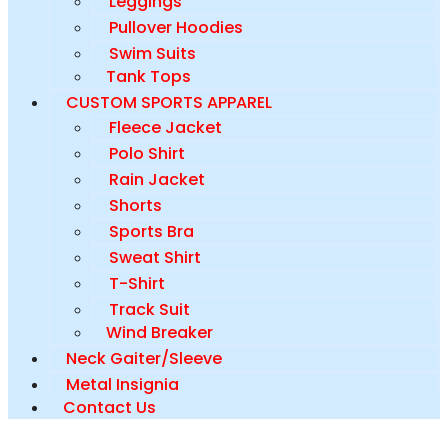
Leggings
Pullover Hoodies
Swim Suits
Tank Tops
CUSTOM SPORTS APPAREL
Fleece Jacket
Polo Shirt
Rain Jacket
Shorts
Sports Bra
Sweat Shirt
T-Shirt
Track Suit
Wind Breaker
Neck Gaiter/Sleeve
Metal Insignia
Contact Us