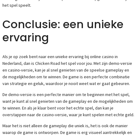
het spel speelt.
Conclusie: een unieke
ervaring
Als je op zoek bent naar een unieke ervaring bij online casino in
Nederland, dan is Chicken Road het spel voor jou. Met zijn demo-versie
en casino-versie, kan je al snel genieten van de speelse gameplay en
de mogelijkheden om te winnen. De game is een perfecte combinatie
van strategie en geluk, waardoor je nooit weet wat er gaat gebeuren.
De demo-versie is een perfecte manier om te beginnen met het spel,
want je kunt al snel genieten van de gameplay en de mogelijkheden om
te winnen. En als je klaar bent voor het echte spel, dan kan je
overstappen naar de casino-versie, waar je kunt spelen met echte geld.
Maar het is niet alleen de gameplay die uniek is, het is ook de manier
waarop de game is ontworpen. De game is erg visueel aantrekkelijk en