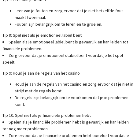
Leer van je fouten en zorg ervoor dat je niet hetzelfde fout
maakt tweemaal.
Fouten zijn belangrijk om te leren en te groeien.
Tip 8: Spel niet als je emotioneel labiel bent
Spelen als je emotioneel labiel bent is gevaarlijk en kan leiden tot
financiële problemen.
Zorg ervoor dat je emotioneel stabiel bent voordat je het spel
speelt.
Tip 9: Houd je aan de regels van het casino
Houd je aan de regels van het casino en zorg ervoor dat je niet in
strijd met de regels komt.
De regels zijn belangrijk om te voorkomen dat je in problemen
komt.
Tip 10: Spel niet als je financiële problemen hebt
Spelen als je financiële problemen hebt is gevaarlijk en kan leiden
tot nog meer problemen.
Zorg ervoor dat je financiële problemen hebt opgelost voordat je