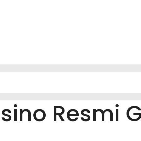
ino Resmi Gi