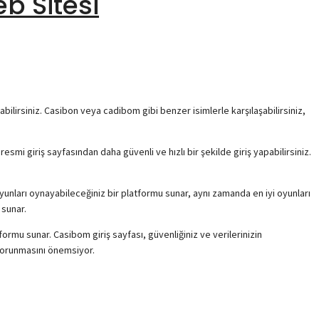
b Sitesi
bilirsiniz. Casibon veya cadibom gibi benzer isimlerle karşılaşabilirsiniz,
esmi giriş sayfasından daha güvenli ve hızlı bir şekilde giriş yapabilirsiniz.
 oyunları oynayabileceğiniz bir platformu sunar, aynı zamanda en iyi oyunları
 sunar.
formu sunar. Casibom giriş sayfası, güvenliğiniz ve verilerinizin
 korunmasını önemsiyor.