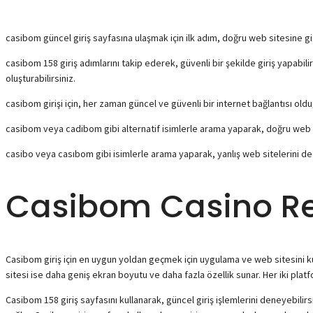
casibom güncel giriş sayfasına ulaşmak için ilk adım, doğru web sitesine gi
casibom 158 giriş adımlarını takip ederek, güvenli bir şekilde giriş yapabilirs
oluşturabilirsiniz.
casibom girişi için, her zaman güncel ve güvenli bir internet bağlantısı olduğ
casibom veya cadibom gibi alternatif isimlerle arama yaparak, doğru web sit
casibo veya casıbom gibi isimlerle arama yaparak, yanlış web sitelerini de 
Casibom Casino Re
Casibom giriş için en uygun yoldan geçmek için uygulama ve web sitesini k
sitesi ise daha geniş ekran boyutu ve daha fazla özellik sunar. Her iki pla
Casibom 158 giriş sayfasını kullanarak, güncel giriş işlemlerini deneyebilirs