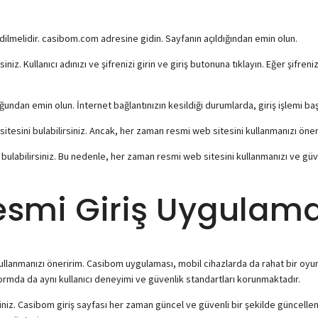
dilmelidir. casibom.com adresine gidin. Sayfanın açıldığından emin olun.
iniz. Kullanıcı adınızı ve şifrenizi girin ve giriş butonuna tıklayın. Eğer şifren
undan emin olun. İnternet bağlantınızın kesildiği durumlarda, giriş işlemi başa
esini bulabilirsiniz. Ancak, her zaman resmi web sitesini kullanmanızı önerir
bulabilirsiniz. Bu nedenle, her zaman resmi web sitesini kullanmanızı ve güve
smi Giriş Uygulamas
ullanmanızı öneririm. Casibom uygulaması, mobil cihazlarda da rahat bir oyun
tformda da aynı kullanıcı deneyimi ve güvenlik standartları korunmaktadır.
iniz. Casibom giriş sayfası her zaman güncel ve güvenli bir şekilde güncellenir.