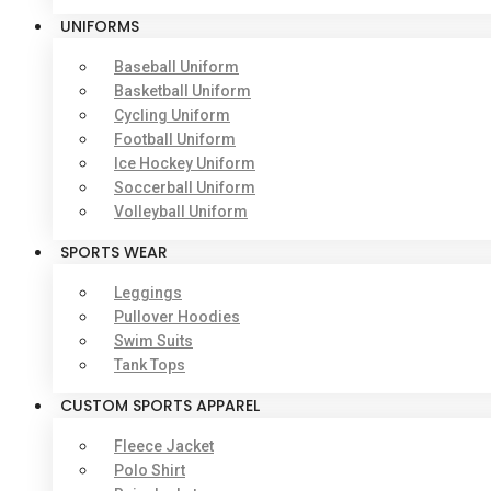
UNIFORMS
Baseball Uniform
Basketball Uniform
Cycling Uniform
Football Uniform
Ice Hockey Uniform
Soccerball Uniform
Volleyball Uniform
SPORTS WEAR
Leggings
Pullover Hoodies
Swim Suits
Tank Tops
CUSTOM SPORTS APPAREL
Fleece Jacket
Polo Shirt