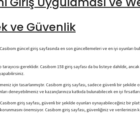
 Giriş Uygulaması ve We
k ve Güvenlik
. Casibom güncel giriş sayfasında en son güncellemeleri ve en iyi oyunları bula
arayıcısı gereklidir. Casibom 158 giriş sayfası da bu listeye dahildir, ancak r
yapabilirsiniz.
ilmeniz için tasarlanmıştır. Casibom giriş sayfası, sadece güvenli bir şekilde
ları deneyebilmeniz ve kazançlarınıza katkıda bulunabilecek en iyi fırsatları
Casibom giriş sayfası, güvenli bir şekilde oyunları oynayabileceğiniz bir plat
n korunmasını önemsiyor. Casibom giriş sayfası, güvenliğiniz ve verilerinizin