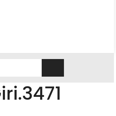
ri.3471