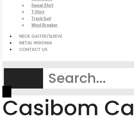
Sweat Shirt
T-Shirt
Track Suit
Wind Breaker
NECK GAITER/SLEEVE
METAL INSIGNIA
CONTACT US
Search
Casibom Cas