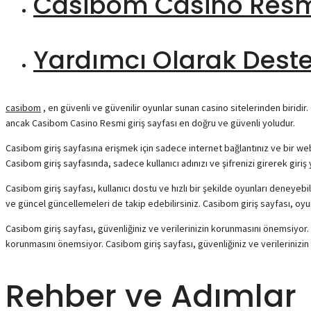
Casibom Casino Resmi
Yardımcı Olarak Deste
casibom
, en güvenli ve güvenilir oyunlar sunan casino sitelerinden biridir
ancak Casibom Casino Resmi giriş sayfası en doğru ve güvenli yoludur.
Casibom giriş sayfasına erişmek için sadece internet bağlantınız ve bir web t
Casibom giriş sayfasında, sadece kullanıcı adınızı ve şifrenizi girerek giriş 
Casibom giriş sayfası, kullanıcı dostu ve hızlı bir şekilde oyunları deneyeb
ve güncel güncellemeleri de takip edebilirsiniz. Casibom giriş sayfası, oyun
Casibom giriş sayfası, güvenliğiniz ve verilerinizin korunmasını önemsiyor. 
korunmasını önemsiyor. Casibom giriş sayfası, güvenliğiniz ve verilerinizi
Rehber ve Adımlar