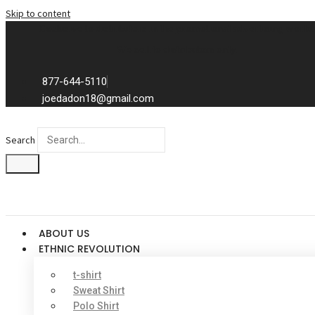
Skip to content
Exclusive to distributors in the promotional advertising world.
We sell to distributors only.
877-644-5110
joedadon18@gmail.com
Search
ABOUT US
ETHNIC REVOLUTION
t-shirt
Sweat Shirt
Polo Shirt