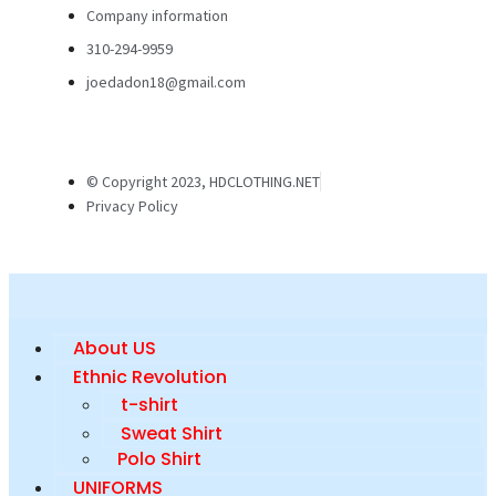
Company information
310-294-9959
joedadon18@gmail.com
© Copyright 2023, HDCLOTHING.NET
Privacy Policy
About US
Ethnic Revolution
t-shirt
Sweat Shirt
Polo Shirt
UNIFORMS