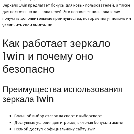
Зеркало 1win предлагает бонусы для новых пользователей, а также
для постоянных пользователей. Это позволяет пользователям
получать дополнительные преимущества, которые могут помочь им
увеличить свои выигрыши.
Как работает зеркало
1win и почему оно
безопасно
Преимущества использования
зеркала 1win
Большой выбор ставок на спорт и киберспорт
Доступные условия для игроков, включая бонусы и акции
Прямой доступ к официальному сайту 1win