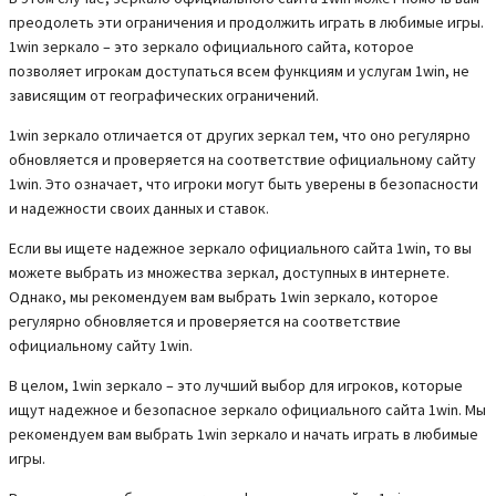
преодолеть эти ограничения и продолжить играть в любимые игры.
1win зеркало – это зеркало официального сайта, которое
позволяет игрокам доступаться всем функциям и услугам 1win, не
зависящим от географических ограничений.
1win зеркало отличается от других зеркал тем, что оно регулярно
обновляется и проверяется на соответствие официальному сайту
1win. Это означает, что игроки могут быть уверены в безопасности
и надежности своих данных и ставок.
Если вы ищете надежное зеркало официального сайта 1win, то вы
можете выбрать из множества зеркал, доступных в интернете.
Однако, мы рекомендуем вам выбрать 1win зеркало, которое
регулярно обновляется и проверяется на соответствие
официальному сайту 1win.
В целом, 1win зеркало – это лучший выбор для игроков, которые
ищут надежное и безопасное зеркало официального сайта 1win. Мы
рекомендуем вам выбрать 1win зеркало и начать играть в любимые
игры.