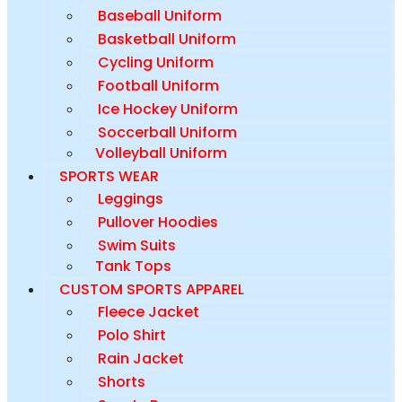
Baseball Uniform
Basketball Uniform
Cycling Uniform
Football Uniform
Ice Hockey Uniform
Soccerball Uniform
Volleyball Uniform
SPORTS WEAR
Leggings
Pullover Hoodies
Swim Suits
Tank Tops
CUSTOM SPORTS APPAREL
Fleece Jacket
Polo Shirt
Rain Jacket
Shorts