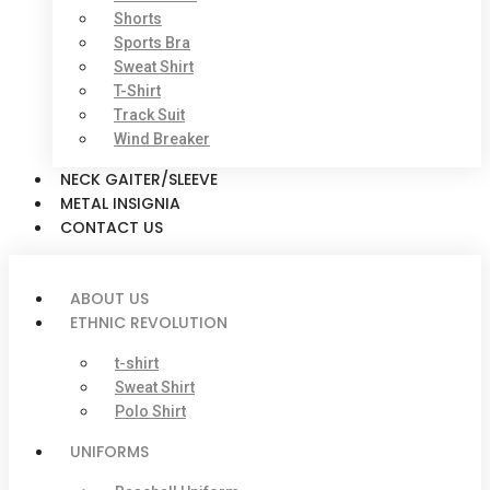
Shorts
Sports Bra
Sweat Shirt
T-Shirt
Track Suit
Wind Breaker
NECK GAITER/SLEEVE
METAL INSIGNIA
CONTACT US
ABOUT US
ETHNIC REVOLUTION
t-shirt
Sweat Shirt
Polo Shirt
UNIFORMS