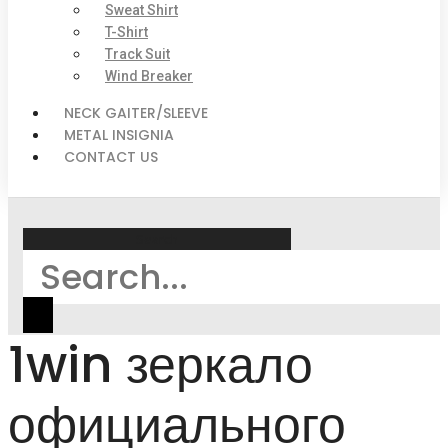
Sweat Shirt
T-Shirt
Track Suit
Wind Breaker
NECK GAITER/SLEEVE
METAL INSIGNIA
CONTACT US
Search
1win зеркало
официального