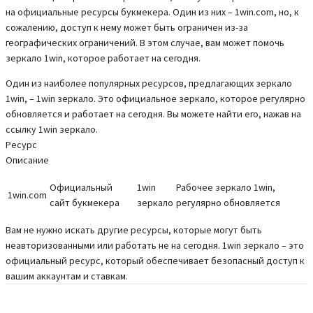
на официальные ресурсы букмекера. Один из них – 1win.com, но, к
сожалению, доступ к нему может быть ограничен из-за
географических ограничений. В этом случае, вам может помочь
зеркало 1win, которое работает на сегодня.
Один из наиболее популярных ресурсов, предлагающих зеркало
1win, – 1win зеркало. Это официальное зеркало, которое регулярно
обновляется и работает на сегодня. Вы можете найти его, нажав на
ссылку 1win зеркало.
Ресурс
Описание
Официальный
1win
Рабочее зеркало 1win,
1win.com
сайт букмекера
зеркало
регулярно обновляется
Вам не нужно искать другие ресурсы, которые могут быть
неавторизованными или работать не на сегодня. 1win зеркало – это
официальный ресурс, который обеспечивает безопасный доступ к
вашим аккаунтам и ставкам.