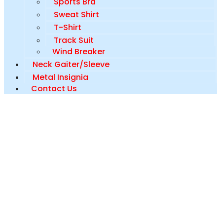
Sports Bra
Sweat Shirt
T-Shirt
Track Suit
Wind Breaker
Neck Gaiter/Sleeve
Metal Insignia
Contact Us