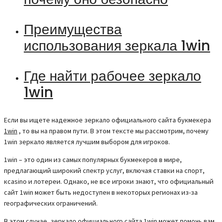
Преимущества
использования зеркала 1win
Где найти рабочее зеркало
1win
Если вы ищете надежное зеркало официального сайта букмекера
1win
, то вы на правом пути. В этом тексте мы рассмотрим, почему
1win зеркало является лучшим выбором для игроков.
1win – это один из самых популярных букмекеров в мире,
предлагающий широкий спектр услуг, включая ставки на спорт,
кcasino и лотереи. Однако, не все игроки знают, что официальный
сайт 1win может быть недоступен в некоторых регионах из-за
географических ограничений.
В этом случае, зеркало официального сайта 1win может помочь вам