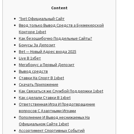
Content
“bet Официальный Сайт
Ввод только Вывод Средств а Букмекерской
Конторе 1xbet
Как безошибочно Поддельные Сайты?
Бонусы За Депозит
Bet — Новый Адрес входа 2025
Live В 1хбет
Мегабонус а Первый Депозит
Вывод средств
Ставки На Спорт В 1xbet
Скачать Приложение
Как Связаться же Службой Поддержки 1xbet
Как сделали Ставки В 1xbet
Ответственная Игра И Предотвращение
вопросов С Азартными Играми
Пополнение И Вывод неснижаемых На
Официальном Сайте 1xbet
Ассортимент Спортивных Событий