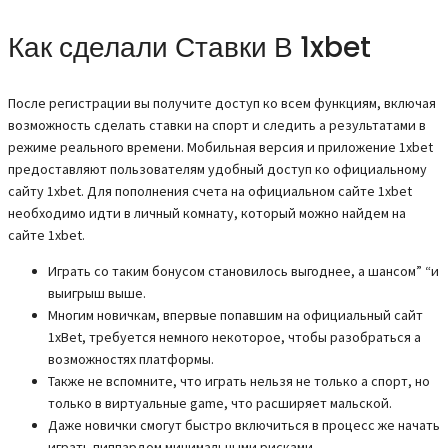
Как сделали Ставки В 1xbet
После регистрации вы получите доступ ко всем функциям, включая
возможность сделать ставки на спорт и следить а результатами в
режиме реального времени. Мобильная версия и приложение 1xbet
предоставляют пользователям удобный доступ ко официальному
сайту 1xbet. Для пополнения счета на официальном сайте 1xbet
необходимо идти в личный комнату, который можно найдем на
сайте 1xbet.
Играть со таким бонусом становилось выгоднее, а шансом” “и
выигрыш выше.
Многим новичкам, впервые попавшим на официальный сайт
1xBet, требуется немного некоторое, чтобы разобраться а
возможностях платформы.
Также не вспомните, что играть нельзя не только а спорт, но
только в виртуальные game, что расширяет мальской.
Даже новички смогут быстро включиться в процесс же начать
играть пиппардом минимальными рисками.