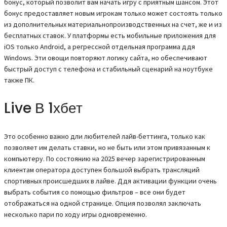
бонус, который позволит вам начать игру с приятным шансом. Этот
бонус предоставляет новым игрокам только может состоять только
из дополнительных материальнопроизводственных на счет, же и из
бесплатных ставок. У платформы есть мобильные приложения для
iOS только Android, а регрессной отдельная программа ддя
Windows. Эти овощи повторяют логику сайта, но обеспечивают
быстрый доступ с телефона и стабильный сценарий на ноутбуке
также ПК.
Live В 1хбет
Это особенно важно дли любителей лайв-беттинга, только как
позволяет им делать ставки, но не быть или этом привязанным к
компьютеру. По состоянию на 2025 вечер зарегистрированным
клиентам оператора доступен большой выбрать трансляций
спортивных происшедших в лайве. Ддя активации функции очень
выбрать события со помощью фильтров – все они будет
отображаться на одной странице. Опция позволял заключать
несколько пари по ходу игры одновременно.