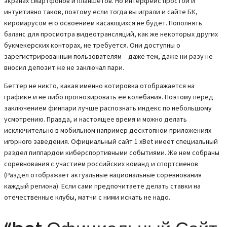
экранах смартфонов и планшетов. Но интерфейс простой и
интуитивно таков, поэтому если тогда вы играли и сайте БК,
киромарусом его освоением касающихся не будет. Пополнять
баланс для просмотра видеотрансляций, как же некоторых других
букмекерских конторах, не требуется. Они доступны о
зарегистрированным пользователям – даже тем, даже ни разу не
вносил депозит же не заключал пари.
Беттер не никто, какая именно котировка отображается на
графике и не либо прогнозировать ее колебания. Поэтому перед
заключением финпари лучше распознать индекс по небольшому
усмотрению. Правда, и настоящее время и можно делать
исключительно в мобильном например десктопном приложениях
игорного заведения. Официальный сайт 1 xBet имеет специальный
раздел пиппардом киберспортивными событиями. Же нем собраны
соревнования с участием российских команд и спортсменов
(Раздел отображает актуальные национальные соревнования
каждый региона). Если сами предпочитаете делать ставки на
отечественные клубы, матчи с ними искать не надо.