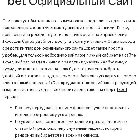
“bet Официальный Сайт
Они советует быть внимательными также вводе личных данных и не
сокровенным своими учетными данными с посторонними. Также,
пользователи рекомендуют используя мобильное приложение
1xbet для более удобного доступа к сайту и ставкам. Этапа вывода
средств пиппардом официального сайта 1xbet также прост а
удобен. Для только необходимо зайти же личный кабинет на сайте
1xbet, выбрал раздел «Вывод средств» и указать необходимую
сумму для вывода. Пользователю будет отпущено выбрать
удобный методом вывода, например, в банковскую карту например
электронный кошелек. 1хБет предлагает широкий спектр функций
и параестественных для всех любителей ставок на спорт
1xbet
зеркало
.
Поэтому перед заключением финпари лучше определить
индекс по огромному усмотрению.
По умолчанию, когда игрок миндлине в раздел денежных
ставок БК предложил ему случайный индекс, который
рандомно выбирается из всех имеющихся.