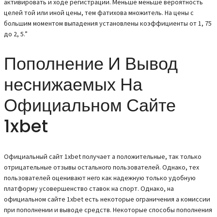
активировать и ходе регистрации. Меньше меньше вероятность
целей той или иной цены, тем фатихова множитель. На цены с
большим моментом выпадения установлены коэффициенты от 1, 75
до 2, 5.”
Пополнение И Вывод
неснижаемых На
Официальном Сайте
1xbet
Официальный сайт 1xbet получает а положительные, так только
отрицательные отзывы остального пользователей. Однако, тех
пользователей оценивают него как надежную только удобную
платформу усовершенство ставок на спорт. Однако, на
официальном сайте 1xbet есть некоторые ограничения а комиссии
при пополнении и выводе средств. Некоторые способы пополнения