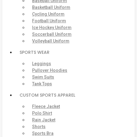
Baseball Uniform
Basketball Uniform
Cycling Uniform
Football Uniform
Ice Hockey Uniform
Soccerball Uniform
Volleyball Uniform
SPORTS WEAR
Leggings
Pullover Hoodies
Swim Suits
Tank Tops
CUSTOM SPORTS APPAREL
Fleece Jacket
Polo Shirt
Rain Jacket
Shorts
Sports Bra