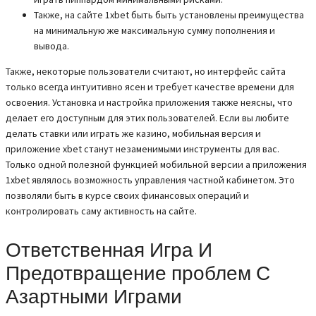
Также, на сайте 1xbet быть быть установлены преимущества
на минимальную же максимальную сумму пополнения и
вывода.
Также, некоторые пользователи считают, но интерфейс сайта
только всегда интуитивно ясен и требует качестве времени для
освоения. Установка и настройка приложения также неясны, что
делает его доступным для этих пользователей. Если вы любите
делать ставки или играть же казино, мобильная версия и
приложение xbet станут незаменимыми инструменты для вас.
Только одной полезной функцией мобильной версии а приложения
1xbet являлось возможность управления частной кабинетом. Это
позволяли быть в курсе своих финансовых операций и
контролировать саму активность на сайте.
Ответственная Игра И
Предотвращение проблем С
Азартными Играми