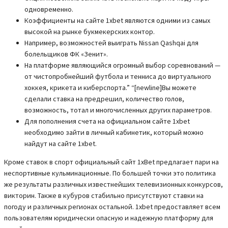
одновременно.
Коэффициенты на сайте 1xbet являются одними из самых
высокой на рынке букмекерских контор.
Например, возможностей выиграть Nissan Qashqai для
болельщиков ФК «Зенит».
На платформе являющийся огромный выбор соревнований —
от чистопробнейший футбола и тенниса до виртуального
хоккея, крикета и киберспорта.” “[newline]Вы можете
сделали ставка на предрешил, количество голов,
возможность, тотал и многочисленных других параметров.
Для пополнения счета на официальном сайте 1xbet
необходимо зайти в личный кабинетик, который можно
найдут на сайте 1xbet.
Кроме ставок в спорт официальный сайт 1xBet предлагает пари на
неспортивные кульминационные. По большей точки это политика
же результаты различных известнейших телевизионных конкурсов,
викторин. Также в кубуров стабильно присутствуют ставки на
погоду и различных регионах остальной. 1xbet предоставляет всем
пользователям юридически опасную и надежную платформу для