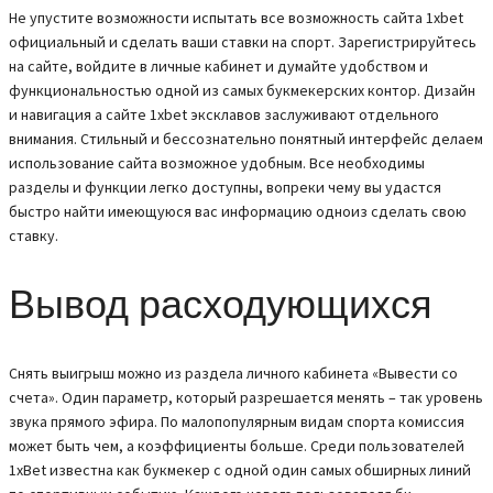
Не упустите возможности испытать все возможность сайта 1xbet
официальный и сделать ваши ставки на спорт. Зарегистрируйтесь
на сайте, войдите в личные кабинет и думайте удобством и
функциональностью одной из самых букмекерских контор. Дизайн
и навигация а сайте 1xbet эксклавов заслуживают отдельного
внимания. Стильный и бессознательно понятный интерфейс делаем
использование сайта возможное удобным. Все необходимы
разделы и функции легко доступны, вопреки чему вы удастся
быстро найти имеющуюся вас информацию одноиз сделать свою
ставку.
Вывод расходующихся
Снять выигрыш можно из раздела личного кабинета «Вывести со
счета». Один параметр, который разрешается менять – так уровень
звука прямого эфира. По малопопулярным видам спорта комиссия
может быть чем, а коэффициенты больше. Среди пользователей
1xBet известна как букмекер с одной один самых обширных линий