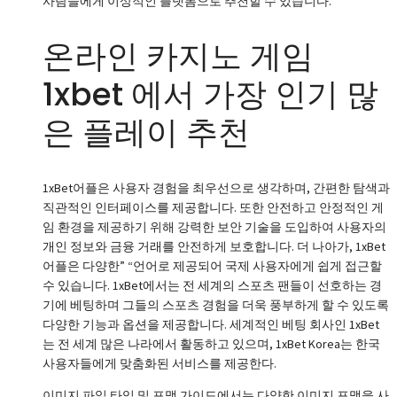
사람들에게 이상적인 플랫폼으로 추천할 수 있습니다.
온라인 카지노 게임
1xbet 에서 가장 인기 많
은 플레이 추천
1xBet어플은 사용자 경험을 최우선으로 생각하며, 간편한 탐색과
직관적인 인터페이스를 제공합니다. 또한 안전하고 안정적인 게
임 환경을 제공하기 위해 강력한 보안 기술을 도입하여 사용자의
개인 정보와 금융 거래를 안전하게 보호합니다. 더 나아가, 1xBet
어플은 다양한” “언어로 제공되어 국제 사용자에게 쉽게 접근할
수 있습니다. 1xBet에서는 전 세계의 스포츠 팬들이 선호하는 경
기에 베팅하며 그들의 스포츠 경험을 더욱 풍부하게 할 수 있도록
다양한 기능과 옵션을 제공합니다. 세계적인 베팅 회사인 1xBet
는 전 세계 많은 나라에서 활동하고 있으며, 1xBet Korea는 한국
사용자들에게 맞춤화된 서비스를 제공한다.
이미지 파일 타입 및 포맷 가이드에서는 다양한 이미지 포맷을 사