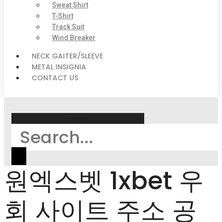
Sweat Shirt
T-Shirt
Track Suit
Wind Breaker
NECK GAITER/SLEEVE
METAL INSIGNIA
CONTACT US
Search
원엑스벳 1xbet 우
회 사이트 주소 공