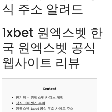
식 주소 알려드
1xbet 원엑스벳 한
국 원엑스벳 공식
웹사이트 리뷰
Content
인기있는 원엑스벳 카지노 게임
정식 라이센스 부여
원엑스벳 1xbet 공식 우회 사이트 주소