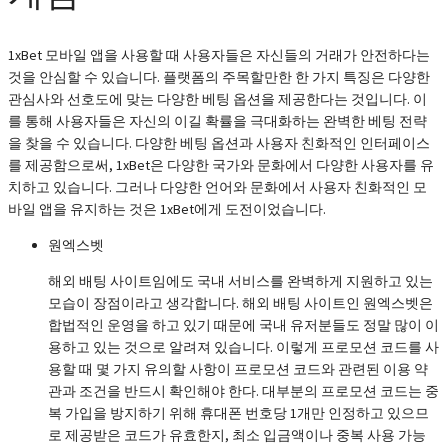
1xBet 모바일 앱을 사용할 때 사용자들은 자신들의 거래가 안전하다는
것을 안심할 수 있습니다. 플랫폼의 주목할만한 한 가지 특징은 다양한
관심사와 선호도에 맞는 다양한 베팅 옵션을 제공한다는 것입니다. 이
를 통해 사용자들은 자신의 이길 확률을 극대화하는 완벽한 베팅 전략
을 찾을 수 있습니다. 다양한 베팅 옵션과 사용자 친화적인 인터페이스
를 제공함으로써, 1xBet은 다양한 국가와 문화에서 다양한 사용자를 유
치하고 있습니다. 그러나 다양한 언어와 문화에서 사용자 친화적인 모
바일 앱을 유지하는 것은 1xBet에게 도전이었습니다.
원엑스벳
해외 배팅 사이트임에도 국내 서비스를 완벽하게 지원하고 있는
모습이 장점이라고 생각합니다. 해외 배팅 사이트인 원엑스벳은
합법적인 운영을 하고 있기 때문에 국내 유저분들도 정말 많이 이
용하고 있는 것으로 알려져 있습니다. 이렇게 프로모션 코드를 사
용할 때 몇 가지 유의할 사항이 프로모션 코드와 관련된 이용 약
관과 조건을 반드시 확인해야 한다. 대부분의 프로모션 코드는 중
복 가입을 방지하기 위해 휴대폰 번호당 1개만 인정하고 있으므
로 제공받은 코드가 유효한지, 최소 입금액이나 중복 사용 가능