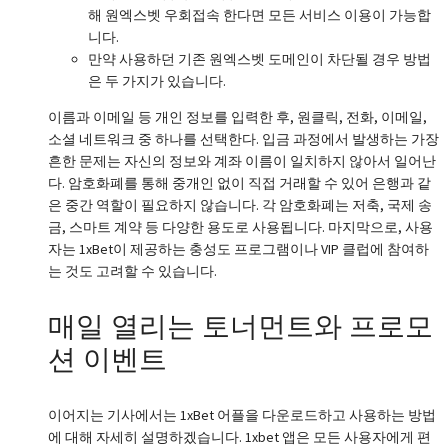
해 원엑스벳 우회접속 한다면 모든 서비스 이용이 가능합
니다.
만약 사용하던 기존 원엑스벳 도메인이 차단될 경우 방법
은 두 가지가 있습니다.
이름과 이메일 등 개인 정보를 입력한 후, 원클릭, 전화, 이메일,
소셜 네트워크 중 하나를 선택한다. 입금 과정에서 발생하는 가장
흔한 문제는 자신의 정보와 계좌 이름이 일치하지 않아서 일어난
다. 암호화폐를 통해 중개인 없이 직접 거래할 수 있어 은행과 같
은 중간 역할이 필요하지 않습니다. 각 암호화폐는 저축, 국제 송
금, 스마트 계약 등 다양한 용도로 사용됩니다. 마지막으로, 사용
자는 1xBet이 제공하는 충성도 프로그램이나 VIP 클럽에 참여하
는 것도 고려할 수 있습니다.
매일 열리는 토너먼트와 프로모
션 이벤트
이어지는 기사에서는 1xBet 어플을 다운로드하고 사용하는 방법
에 대해 자세히 설명하겠습니다. 1xbet 앱은 모든 사용자에게 편