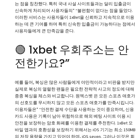
는 점을 칭찬했다. 특히 국내 사설 사이트들과는 달리 입출금이
신속하게 처리되어 사용자들의” “불편함이 없다는 점을 들었다.
이러한 서비스는 사용자들이 1xBet을 신뢰하고 지속적으로 이용
하는 데 큰 기여를 하며 특히 신속한 입출금이 가능하다는 점에서
사용자들에게 큰 만족감을 준다.
🟢 1xbet 우회주소는 안
전한가요?”
예를 들어, 복싱은 많은 사람들에게 야만적이라고 비판을 받지만
실제로 복싱의 열렬한 팬들은 필요한 전략적 사고의 정도에 대해
종종 복싱을 체스와 비교합니다. 원엑스벳 은 모든 스포츠 애호가
의 선호도를 무시하지 않고 모든 스포츠 애호가를 만족시킵니다.
이용자들은” “안전한 결제 수단을 사용하는 것이 중요하며, 신용
카드 사용은 기록이 남아 위험하므로 해외 베팅 사이트 이용 시
안전을 보장하는 암호 화폐를 이용한 결제를 추천한다. 1xBet 모
바일 앱과의 호환성을 보장하기 위해서는 iOS 기기는 최소 150MB
의 저장 용량을 가지고 있어야 하며, iOS seven. 그러나 이것은 회