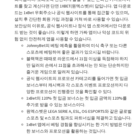
트를 찾고 계신다면 단연 1XBET(원엑스벳)이 답입니다. 앱 다운로
드는 1xBet 우회주소나 공식 웹사이트를 통해 접근할 수 있으며,
설치 후 간단한 회원 가입 과정을 거쳐 바로 사용할 수 있습니다.
보안상의 이유로, 공식 웹사이트나 정식 앱 스토어에서만 다운로
드 받는 것이 좋습니다. 이렇게 하면 가짜 앱이나 악성 코드의 위
험 없이 안전하게 앱을 사용할 수 있습니다.
JohnnyBet의 베팅 예측을 활용하여 미식 축구 또는 다른
스포츠에 베팅하여 좋은 결과가 있으시길 바랍니다.
블랙잭은 때때로 라운드에서 21점 이상을 득점해야 하지
만 딜러의 손에서 21점을 초과해서는 안 되는 단순하지만
즐거운 게임으로 알려져 있습니다.
공식 웹사이트의 프로모션 카테고리를 들어가면 첫 입금
보너스부터 캐시백과 각 스포츠 이벤트 프로모션까지 다
양한 프로모션이 진행중인 것을 확인할 수 있다.
1xBet의 120% 첫 입금 보너스는 첫 입금 금액의 120%를
추가로 받을 수 있는 보너스이다.
원엑스벳은 LEGA SERIE A, ESL, OG ESPORTS와 같은 글로벌
스포츠 및 e스포츠 팀과도 파트너십을 체결하고 있습니다.
1xBet 앱에서 베팅 경험을 향상시키는 한 가지 방법은 다양
한 보너스와 프로모션을 활용하는 것입니다.