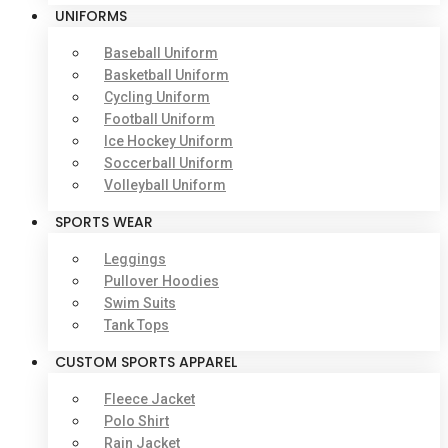
UNIFORMS
Baseball Uniform
Basketball Uniform
Cycling Uniform
Football Uniform
Ice Hockey Uniform
Soccerball Uniform
Volleyball Uniform
SPORTS WEAR
Leggings
Pullover Hoodies
Swim Suits
Tank Tops
CUSTOM SPORTS APPAREL
Fleece Jacket
Polo Shirt
Rain Jacket