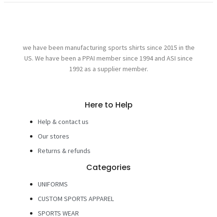
we have been manufacturing sports shirts since 2015 in the
US. We have been a PPAI member since 1994 and ASI since
1992 as a supplier member.
Here to Help
Help & contact us
Our stores
Returns & refunds
Categories
UNIFORMS
CUSTOM SPORTS APPAREL
SPORTS WEAR