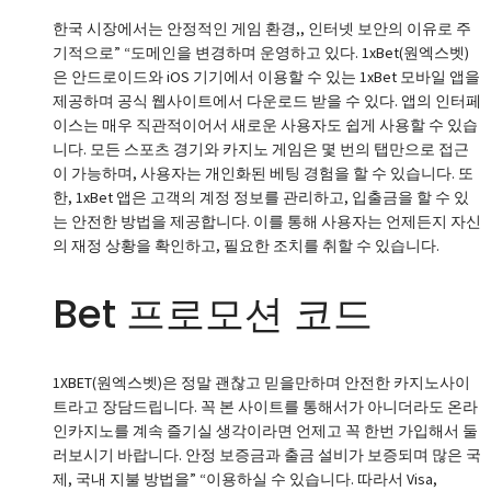
한국 시장에서는 안정적인 게임 환경,, 인터넷 보안의 이유로 주
기적으로” “도메인을 변경하며 운영하고 있다. 1xBet(원엑스벳)
은 안드로이드와 iOS 기기에서 이용할 수 있는 1xBet 모바일 앱을
제공하며 공식 웹사이트에서 다운로드 받을 수 있다. 앱의 인터페
이스는 매우 직관적이어서 새로운 사용자도 쉽게 사용할 수 있습
니다. 모든 스포츠 경기와 카지노 게임은 몇 번의 탭만으로 접근
이 가능하며, 사용자는 개인화된 베팅 경험을 할 수 있습니다. 또
한, 1xBet 앱은 고객의 계정 정보를 관리하고, 입출금을 할 수 있
는 안전한 방법을 제공합니다. 이를 통해 사용자는 언제든지 자신
의 재정 상황을 확인하고, 필요한 조치를 취할 수 있습니다.
Bet 프로모션 코드
1XBET(원엑스벳)은 정말 괜찮고 믿을만하며 안전한 카지노사이
트라고 장담드립니다. 꼭 본 사이트를 통해서가 아니더라도 온라
인카지노를 계속 즐기실 생각이라면 언제고 꼭 한번 가입해서 둘
러보시기 바랍니다. 안정 보증금과 출금 설비가 보증되며 많은 국
제, 국내 지불 방법을” “이용하실 수 있습니다. 따라서 Visa,