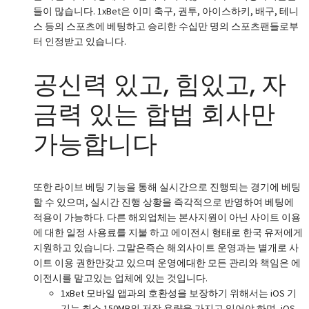
들이 많습니다. 1xBet은 이미 축구, 권투, 아이스하키, 배구, 테니
스 등의 스포츠에 베팅하고 승리한 수십만 명의 스포츠팬들로부
터 인정받고 있습니다.
공신력 있고, 힘있고, 자
금력 있는 합법 회사만
가능합니다
또한 라이브 베팅 기능을 통해 실시간으로 진행되는 경기에 베팅
할 수 있으며, 실시간 진행 상황을 즉각적으로 반영하여 베팅에
적용이 가능하다. 다른 해외업체는 본사지원이 아닌 사이트 이용
에 대한 일정 사용료를 지불 하고 에이전시 형태로 한국 유저에게
지원하고 있습니다. 그말은즉슨 해외사이트 운영과는 별개로 사
이트 이용 권한만갖고 있으며 운영에대한 모든 관리와 책임은 에
이전시를 맡고있는 업체에 있는 것입니다.
1xBet 모바일 앱과의 호환성을 보장하기 위해서는 iOS 기
기는 최소 150MB의 저장 용량을 가지고 있어야 하며, iOS