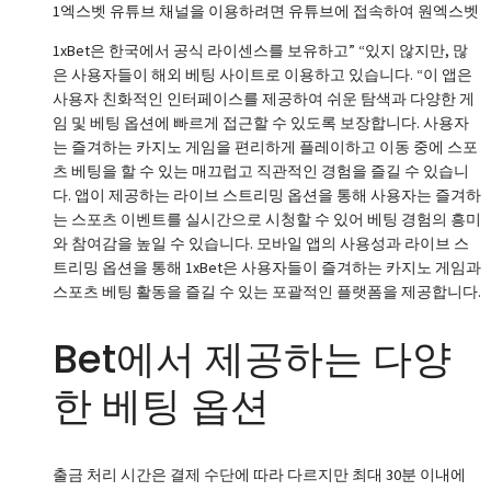
1엑스벳 유튜브 채널을 이용하려면 유튜브에 접속하여 원엑스벳
1xBet은 한국에서 공식 라이센스를 보유하고” “있지 않지만, 많
은 사용자들이 해외 베팅 사이트로 이용하고 있습니다. “이 앱은
사용자 친화적인 인터페이스를 제공하여 쉬운 탐색과 다양한 게
임 및 베팅 옵션에 빠르게 접근할 수 있도록 보장합니다. 사용자
는 즐겨하는 카지노 게임을 편리하게 플레이하고 이동 중에 스포
츠 베팅을 할 수 있는 매끄럽고 직관적인 경험을 즐길 수 있습니
다. 앱이 제공하는 라이브 스트리밍 옵션을 통해 사용자는 즐겨하
는 스포츠 이벤트를 실시간으로 시청할 수 있어 베팅 경험의 흥미
와 참여감을 높일 수 있습니다. 모바일 앱의 사용성과 라이브 스
트리밍 옵션을 통해 1xBet은 사용자들이 즐겨하는 카지노 게임과
스포츠 베팅 활동을 즐길 수 있는 포괄적인 플랫폼을 제공합니다.
Bet에서 제공하는 다양
한 베팅 옵션
출금 처리 시간은 결제 수단에 따라 다르지만 최대 30분 이내에