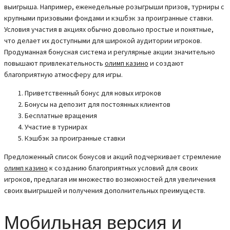
выигрыша. Например, еженедельные розыгрыши призов, турниры с
крупными призовыми фондами и кэшбэк за проигранные ставки.
Условия участия в акциях обычно довольно простые и понятные,
что делает их доступными для широкой аудитории игроков.
Продуманная бонусная система и регулярные акции значительно
повышают привлекательность
олимп казино
и создают
благоприятную атмосферу для игры.
Приветственный бонус для новых игроков
Бонусы на депозит для постоянных клиентов
Бесплатные вращения
Участие в турнирах
Кэшбэк за проигранные ставки
Предложенный список бонусов и акций подчеркивает стремление
олимп казино
к созданию благоприятных условий для своих
игроков, предлагая им множество возможностей для увеличения
своих выигрышей и получения дополнительных преимуществ.
Мобильная версия и