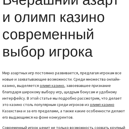
и олимп казино
современный
выбор игрока
Мир азартных игр постоянно развивается, предлагая игрокам все
новые и захватывающие возможности. Среди множества онлайн-
казино, выделяется
олимп казино
, завоевавшее признание
благодаря широкому выбору игр, щедрым бонусам и удобному
интерфейсу. В этой статье мы подробно рассмотрим, что делает
это казино столь популярным среди игроков из
олимп казино
Казахстана и за его пределами, а также какие особенности делают
его выдающимся на фоне конкурентов.
Современный игрок ценит не только возможность сорвать крупный