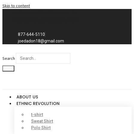
Skip to content
Exclusive to distributors in the
promotional advertising world.
We sell to distributors only.
877-644-5110
joedadon18@gmail.com
Search
ABOUT US
ETHNIC REVOLUTION
t-shirt
Sweat Shirt
Polo Shirt