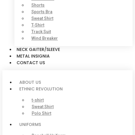
Shorts
Sports Bra
Sweat Shirt
T-Shirt
Track Suit
Wind Breaker
NECK GAITER/SLEEVE
METAL INSIGNIA
CONTACT US
ABOUT US
ETHNIC REVOLUTION
t-shirt
Sweat Shirt
Polo Shirt
UNIFORMS