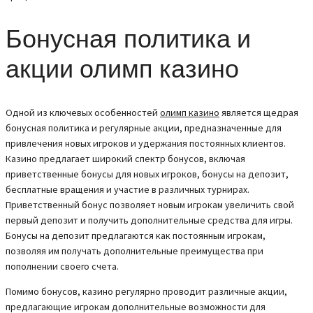
Бонусная политика и
акции олимп казино
Одной из ключевых особенностей
олимп казино
является щедрая
бонусная политика и регулярные акции, предназначенные для
привлечения новых игроков и удержания постоянных клиентов.
Казино предлагает широкий спектр бонусов, включая
приветственные бонусы для новых игроков, бонусы на депозит,
бесплатные вращения и участие в различных турнирах.
Приветственный бонус позволяет новым игрокам увеличить свой
первый депозит и получить дополнительные средства для игры.
Бонусы на депозит предлагаются как постоянным игрокам,
позволяя им получать дополнительные преимущества при
пополнении своего счета.
Помимо бонусов, казино регулярно проводит различные акции,
предлагающие игрокам дополнительные возможности для