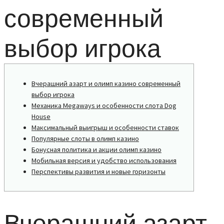
современный
выбор игрока
Вчерашний азарт и олимп казино современный
выбор игрока
Механика Megaways и особенности слота Dog
House
Максимальный выигрыш и особенности ставок
Популярные слоты в олимп казино
Бонусная политика и акции олимп казино
Мобильная версия и удобство использования
Перспективы развития и новые горизонты
Вчерашний азарт