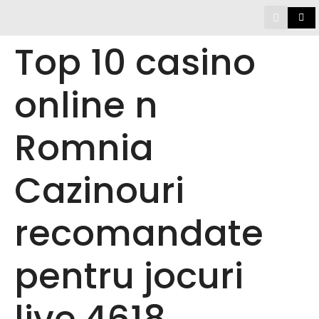
Top 10 casino
online n
Romnia
Cazinouri
recomandate
pentru jocuri