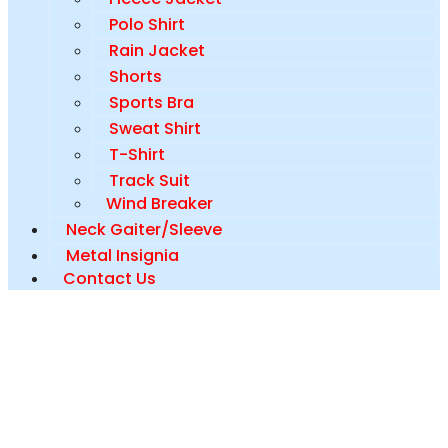
Polo Shirt
Rain Jacket
Shorts
Sports Bra
Sweat Shirt
T-Shirt
Track Suit
Wind Breaker
Neck Gaiter/Sleeve
Metal Insignia
Contact Us