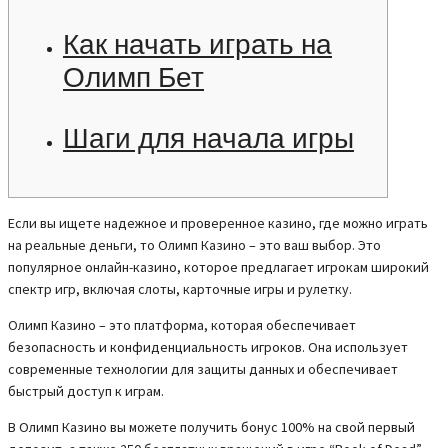
Как начать играть на
Олимп Бет
Шаги для начала игры
Если вы ищете надежное и проверенное казино, где можно играть
на реальные деньги, то Олимп Казино – это ваш выбор. Это
популярное онлайн-казино, которое предлагает игрокам широкий
спектр игр, включая слоты, карточные игры и рулетку.
Олимп Казино – это платформа, которая обеспечивает
безопасность и конфиденциальность игроков. Она использует
современные технологии для защиты данных и обеспечивает
быстрый доступ к играм.
В Олимп Казино вы можете получить бонус 100% на свой первый