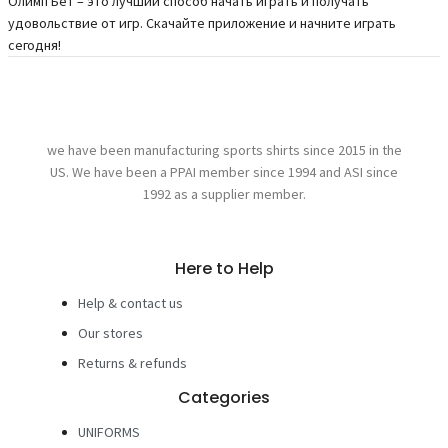
Олимп Бет – это лучший способ начать играть и получать
удовольствие от игр. Скачайте приложение и начните играть
сегодня!
we have been manufacturing sports shirts since 2015 in the
US. We have been a PPAI member since 1994 and ASI since
1992 as a supplier member.
Here to Help
Help & contact us
Our stores
Returns & refunds
Categories
UNIFORMS