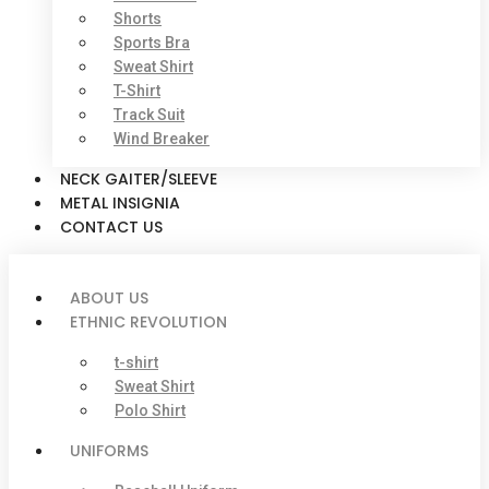
Shorts
Sports Bra
Sweat Shirt
T-Shirt
Track Suit
Wind Breaker
NECK GAITER/SLEEVE
METAL INSIGNIA
CONTACT US
ABOUT US
ETHNIC REVOLUTION
t-shirt
Sweat Shirt
Polo Shirt
UNIFORMS