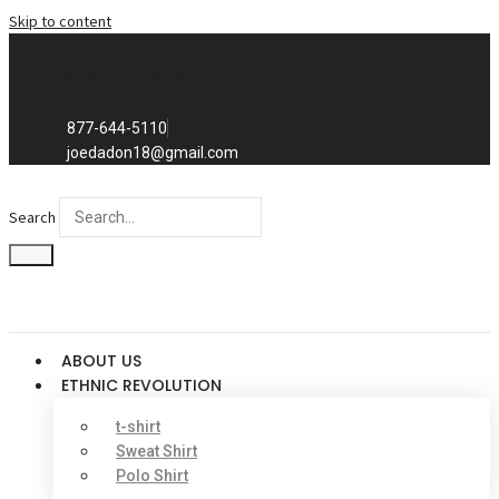
Skip to content
Exclusive to distributors in the
promotional advertising world.
We sell to distributors only.
877-644-5110
joedadon18@gmail.com
Search
ABOUT US
ETHNIC REVOLUTION
t-shirt
Sweat Shirt
Polo Shirt