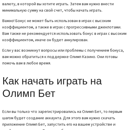
валюту, в которой вы хотите играть. Затем вам нужно внести
минимальную сумму на свой счет, чтобы начать играть.
Важно! Бонус не может быть использован в играх с высоким
коэффициентом, а также в играх с прогрессивными джекпотами.
Вам также не рекомендуется использовать бонус в играх с высоким
коэффициентом, иначе он будет аннулирован.
Если у вас возникнут вопросы или проблемы с получением бонуса,
вам можно обратиться к поддержке Олимп Казино. Они готовы
помочь вам в любое время.
Как начать играть на
Олимп Бет
Если вы только что зарегистрировались на Олимп Бет, то первым
шагом будет создание аккаунта. Для этого вам нужно скачать
приложение Олимп Бет, запустить его на вашем устройстве и