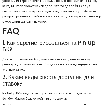
удобным интерфейсом и широкими возможностями для ставок,
каждый игрок сможет найти здесь что-то для себя. Следуя
описанным советам и рекомендациям, новички могут избежать
распространенных ошибок и начать свой путь в мире азартных игр
с хорошими шансами на успех.
FAQ
1. Как зарегистрироваться на Pin Up
БК?
Для регистрации необходимо зайти на сайт, нажать кнопку
регистрации, заполнить необходимые поля и подтвердить свою
учетную запись.
2. Какие виды спорта доступны для
ставок?
На Pin Up БК представлены различные виды спорта, включая
футбол, баскетбол, хоккей и многие другие.