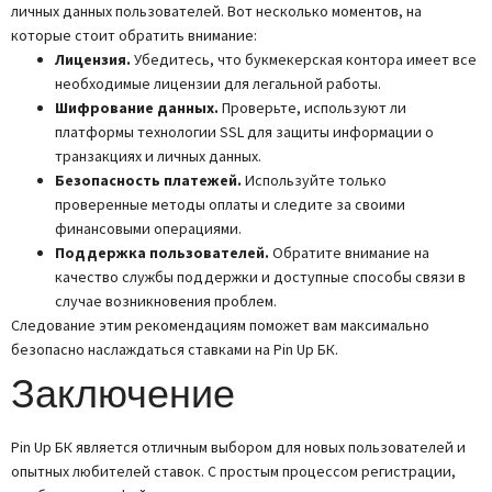
личных данных пользователей. Вот несколько моментов, на
которые стоит обратить внимание:
Лицензия.
Убедитесь, что букмекерская контора имеет все
необходимые лицензии для легальной работы.
Шифрование данных.
Проверьте, используют ли
платформы технологии SSL для защиты информации о
транзакциях и личных данных.
Безопасность платежей.
Используйте только
проверенные методы оплаты и следите за своими
финансовыми операциями.
Поддержка пользователей.
Обратите внимание на
качество службы поддержки и доступные способы связи в
случае возникновения проблем.
Следование этим рекомендациям поможет вам максимально
безопасно наслаждаться ставками на Pin Up БК.
Заключение
Pin Up БК является отличным выбором для новых пользователей и
опытных любителей ставок. С простым процессом регистрации,