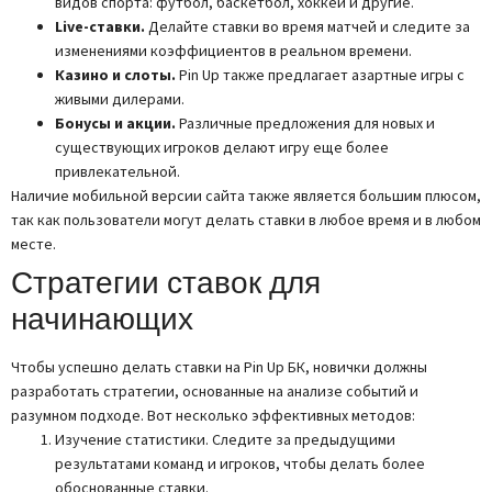
видов спорта: футбол, баскетбол, хоккей и другие.
Live-ставки.
Делайте ставки во время матчей и следите за
изменениями коэффициентов в реальном времени.
Казино и слоты.
Pin Up также предлагает азартные игры с
живыми дилерами.
Бонусы и акции.
Различные предложения для новых и
существующих игроков делают игру еще более
привлекательной.
Наличие мобильной версии сайта также является большим плюсом,
так как пользователи могут делать ставки в любое время и в любом
месте.
Стратегии ставок для
начинающих
Чтобы успешно делать ставки на Pin Up БК, новички должны
разработать стратегии, основанные на анализе событий и
разумном подходе. Вот несколько эффективных методов:
Изучение статистики. Следите за предыдущими
результатами команд и игроков, чтобы делать более
обоснованные ставки.