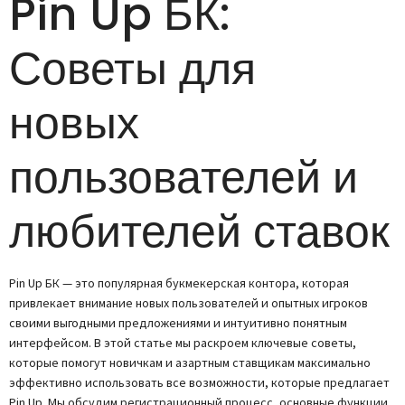
Pin Up БК:
Советы для
новых
пользователей и
любителей ставок
Pin Up БК — это популярная букмекерская контора, которая
привлекает внимание новых пользователей и опытных игроков
своими выгодными предложениями и интуитивно понятным
интерфейсом. В этой статье мы раскроем ключевые советы,
которые помогут новичкам и азартным ставщикам максимально
эффективно использовать все возможности, которые предлагает
Pin Up. Мы обсудим регистрационный процесс, основные функции