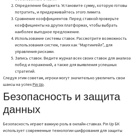
Определение бюджета. Установите сумму, которую готовы
потратить, и придерживайтесь этого лимита.
Сравнение коэффициентов. Перед ставкой проверьте
коэффициенты на других платформах, чтобы выбрать
наиболее выгодное предложение.
Использование системы ставок. Рассмотрите возможность
использования систем, таких как “Мартингейл”, для
управления рисками.
Запись ставок. Ведите журнал всех своих ставок для анализа
побед и поражений, а также для выявления успешных
стратегий.
Следуя этим советам, игроки могут значительно увеличить свои
шансы на успех
Pin Up
.
Безопасность и защита
данных
Безопасность играют важную роль в онлайн-ставках. Pin Up БК
использует современные технологии шифрования для защиты