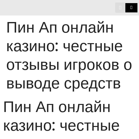
Пин Ап онлайн
казино: честные
отзывы игроков о
выводе средств
Пин Ап онлайн
казино: честные