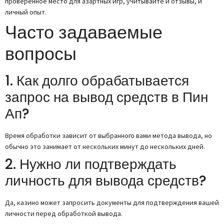
проверенное место для азартных игр, учитывайте и отзывы, и
личный опыт.
Часто задаваемые
вопросы
1. Как долго обрабатывается
запрос на вывод средств в Пин
Ап?
Время обработки зависит от выбранного вами метода вывода, но
обычно это занимает от нескольких минут до нескольких дней.
2. Нужно ли подтверждать
личность для вывода средств?
Да, казино может запросить документы для подтверждения вашей
личности перед обработкой вывода.