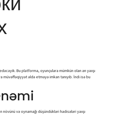
оки
х
 edəcəyik. Bu platforma, oyunçulara mümkün olan ən yaxşı
a müvəffəqiyyət əldə etməyə imkan tanıyıb. İndi isə bu
 Önəmi
man növünü və oynamağı düşündükləri hadisələri yaxşı