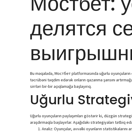
Мостбет: 
делятся с
выигрышны
Bu məqalədə, Мостбет platformasında uğurlu oyunçuların ö
təcrübəni təqdim edərək onların qazanma şansını artırmağa 
sirrləri bir-bir açıqlamağa başlayırıq.
Uğurlu Strategi
Uğurlu oyunçuların paylaşımları göstərir ki, düzgün strate
araşdırmaqla başlayırlar. Aşağıdakı strategiyaları tətbiq ed
Analiz: Oyunçular, əvvəlki oyunların statistikalarını 