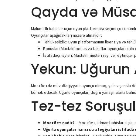
Qayda və Müsa
Məlumatlı bahislər üçün oyun platforması seçimi çox önəmli
Oyunçular aşağıdakıları nəzərə almalıdır:
Təhlükəsizlik: Oyun platformasının lisenziya və təhlük
Bonuslar: Müxtəlif bonus və təkliflər oyunçuları cəlb
İstifadəçi rəyləri: Müxtəlif müştəri rəyi və reytinq
Yekun: Uğurun 
Мостбетdə müvəffəqiyyətli oyunçu olmaq, yalnız şansla deyi
kömək edəcək. Uğurlu oyunçular, doğru yanaşmalarla bahisl
Tez-tez Soruşu
Мостбет nədir?
– Мостбет, idman bahisləri üçün et
Uğurlu oyunçular hansı strategiyaları istifadə 