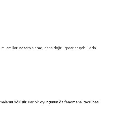
kimi amilləri nəzərə alaraq, daha doğru qərarlar qəbul edə
şmalarını bölüşür. Hər bir oyunçunun öz fenomenal təcrübəsi