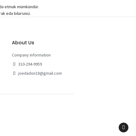
əldə etmək mümkündür.
ak edə bilərsiniz.
About Us
Company information
310-294-9959
joedadon18@gmail.com