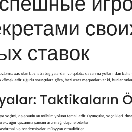
успешные игр
екретами свои
х ставок
zlərinə xas olan bəzi strategiyalardan və qələbə qazanma yollarından bəhs
kömək edir. Uğurlu oyunçulara görə, bəzi əsas məqamlar var ki, bunlar onlar
yalar: Taktikaların
giya seçimi, qələbənin ən mühüm yolunu təmsil edir. Oyunçular, seçdikləri id
ərək, uğur qazanma şansını artırmağı düşünə bilərlər:
araşdırmalı və tendensiyaları müəyyən etməlidirlər.