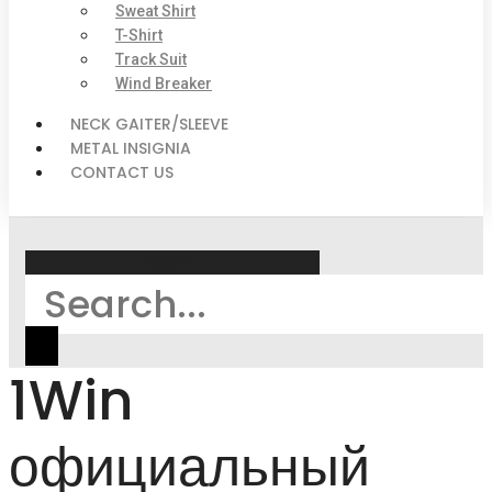
Sweat Shirt
T-Shirt
Track Suit
Wind Breaker
NECK GAITER/SLEEVE
METAL INSIGNIA
CONTACT US
Search
1Win
официальный