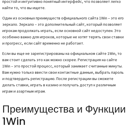
простой и интуитивно понятный интерфейс, что позволяет легко
найти то, что вы ищете.
Один из основных преимуществ официального сайта 1Win – это его
зеркало. Зеркало – это дополнительный сайт, который позволяет
игрокам продолжать играть, если основной сайт недоступен. Это
особенно важно для игроков, которые не хотят терять свои ставки
и прогресс, если сайт временно не работает.
Если вы еще не зарегистрированы на официальном сайте 1Win, то
вам стоит сделать это как можно скорее. Регистрация на сайте
1Win – это простой процесс, который занимает считанные минуты.
Вам нужно только ввести свои контактные данные, выбрать пароль
и подтвердить регистрацию. После регистрации вы сможете
делать ставки, играть в казино и получать доступ к различным
играм и азартным играм.
Преимущества и Функции
1Win