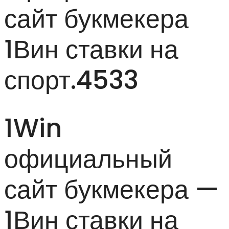
сайт букмекера
1Вин ставки на
спорт.4533
1Win
официальный
сайт букмекера —
1Вин ставки на