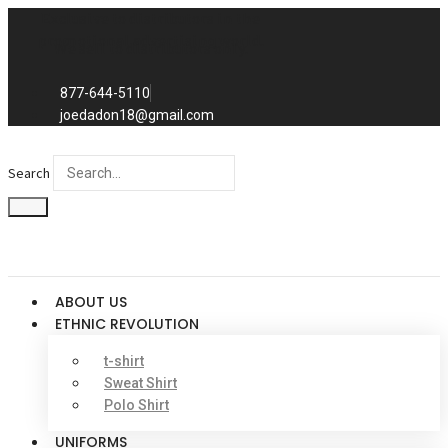
Skip
Exclusive to distributors in the
to
promotional advertising world.
We sell to distributors only.
content
877-644-5110
joedadon18@gmail.com
Search
ABOUT US
ETHNIC REVOLUTION
t-shirt
Sweat Shirt
Polo Shirt
UNIFORMS