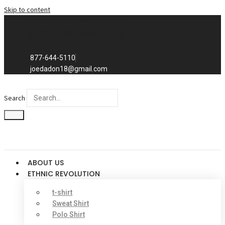
Skip to content
Exclusive to distributors in the
promotional advertising world.
We sell to distributors only.
877-644-5110
joedadon18@gmail.com
Search
ABOUT US
ETHNIC REVOLUTION
t-shirt
Sweat Shirt
Polo Shirt